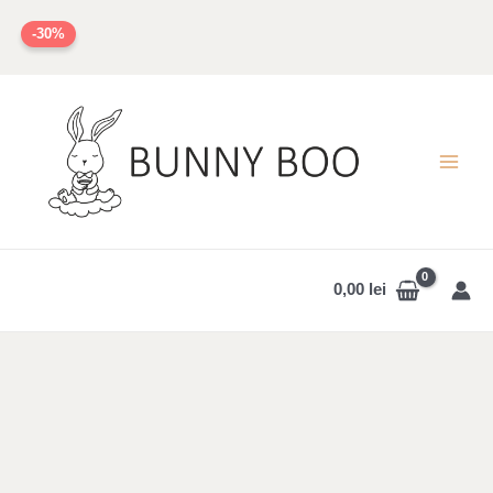
Skip
-30%
to
content
MAI
MEN
0,00
lei