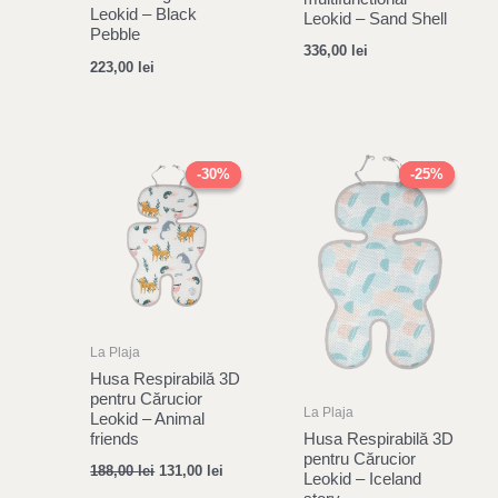
Leokid – Black
Leokid – Sand Shell
Pebble
336,00
lei
223,00
lei
Original
Current
Original
Current
price
price
price
price
-30%
-30%
-25%
-25%
was:
is:
was:
is:
188,00 lei.
131,00 lei.
183,00 lei.
137,00 le
La Plaja
Husa Respirabilă 3D
pentru Cărucior
La Plaja
Leokid – Animal
Husa Respirabilă 3D
friends
pentru Cărucior
188,00
lei
131,00
lei
Leokid – Iceland