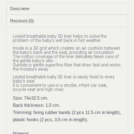
Descriere
Recenzii (0)
Leokid breathable baby 3D liner helps to solve the
problem of the baby’s wet back in hot weather.
Inside is a 3D grid which creates an air cushion between
the baby’s back and the seat, providing air circulation.
The cotton coverage of the liner delicately takes care of
the gentle baby’s skin.
Outside is gentle superfine fiber that dries fast and wicks
the moisture away.
Leokid breathable baby 3D liner is easily fixed to every
baby’s seat.
It is convenient to use in a stroller, infant car seat,
bicycle seat and high chair.
Size: 74х32.5 cm.
Back thickness: 1.5 cm.
Trimming: fixing rubber bands (2 pcs 11.5 cm in length),
plastic hooks (2 pcs, 3.5 cm in length).
Material