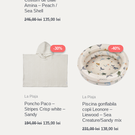
Amina – Peach /
Sea Shell
246,00
lei
135,00
lei
Original
Current
Original
Current
price
price
price
price
-30%
-30%
-40%
-40%
was:
is:
was:
is:
194,00 lei.
135,00 lei.
231,00 lei.
138,00 le
La Plaja
La Plaja
Poncho Paco –
Piscina gonflabila
Stripes Crisp white –
copii Leonore –
Sandy
Liewood – Sea
Creature/Sandy mix
194,00
lei
135,00
lei
231,00
lei
138,00
lei