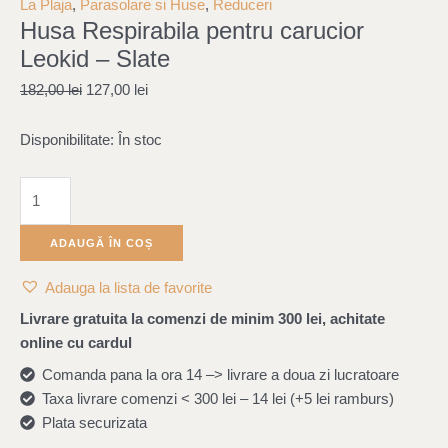
Respirabila
was:
is:
La Plaja
,
Parasolare si Huse
,
Reduceri
Husa Respirabila pentru carucior
pentru
182,00 lei.
127,00 lei.
carucior
Leokid – Slate
Leokid
182,00
lei
127,00
lei
-
Slate
Disponibilitate:
În stoc
ADAUGĂ ÎN COȘ
Adauga la lista de favorite
Livrare gratuita la comenzi de minim 300 lei, achitate
online cu cardul
Comanda pana la ora 14 –> livrare a doua zi lucratoare
Taxa livrare comenzi < 300 lei – 14 lei (+5 lei ramburs)
Plata securizata