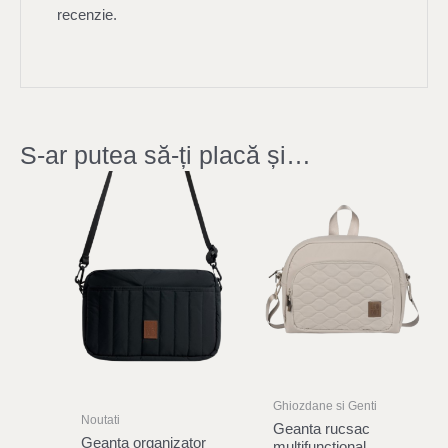
recenzie.
S-ar putea să-ți placă și…
Ghiozdane si Genti
Noutati
Geanta rucsac
Geanta organizator
multifunctional