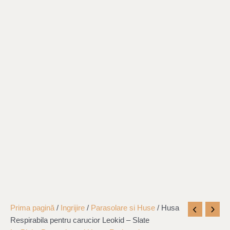
Cantitate
Original
Current
Prima pagină
/
Ingrijire
/
Parasolare si Huse
/ Husa
Husa
price
price
Respirabila pentru carucior Leokid – Slate