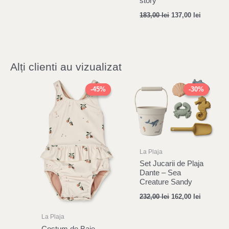
story
183,00
lei
137,00
lei
Alți clienti au vizualizat
Original
Current
Original
Current
price
price
price
price
-45%
-45%
-30%
-30%
was:
is:
was:
is:
246,00 lei.
135,00 lei.
232,00 lei.
162,00 le
La Plaja
Set Jucarii de Plaja
Dante – Sea
Creature Sandy
232,00
lei
162,00
lei
La Plaja
Costum de Baie