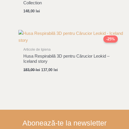
Collection
148,00
lei
Original
Current
price
price
-25%
was:
is:
183,00 lei.
137,00 lei.
Articole de Igiena
Husa Respirabilă 3D pentru Cărucior Leokid –
Iceland story
183,00
lei
137,00
lei
Abonează-te la newsletter