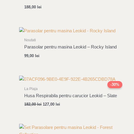
188,00
lei
Noutati
Parasolar pentru masina Leokid – Rocky Island
99,00
lei
Original
Current
price
price
-30%
was:
is:
La Plaja
182,00 lei.
127,00 lei.
Husa Respirabila pentru carucior Leokid – Slate
182,00
lei
127,00
lei