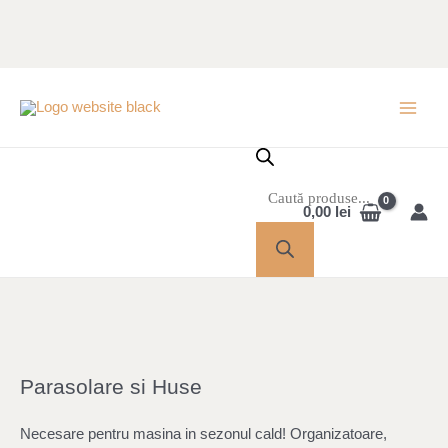
Skip
to
content
Products
MAI
search
MEN
0,00
lei
Parasolare si Huse
Necesare pentru masina in sezonul cald! Organizatoare,