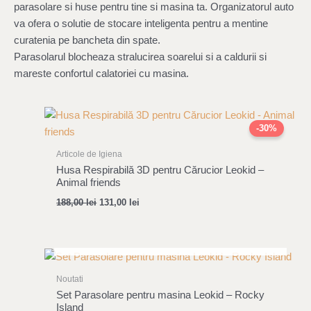
parasolare si huse pentru tine si masina ta. Organizatorul auto
va ofera o solutie de stocare inteligenta pentru a mentine
curatenia pe bancheta din spate.
Parasolarul blocheaza stralucirea soarelui si a caldurii si
mareste confortul calatoriei cu masina.
Original
Current
price
price
-30%
was:
is:
188,00 lei.
131,00 lei.
Articole de Igiena
Husa Respirabilă 3D pentru Cărucior Leokid –
Animal friends
188,00
lei
131,00
lei
STOC EPUIZAT
Noutati
Set Parasolare pentru masina Leokid – Rocky
Island