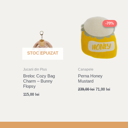
Original
Current
price
price
-70%
-70%
was:
is:
239,00 lei.
71,00 lei.
STOC EPUIZAT
Jucarii din Plus
Canapele
Breloc Cozy Bag
Perna Honey
Charm – Bunny
Mustard
Flopsy
239,00
lei
71,00
lei
115,00
lei