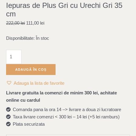
Iepuras de Plus Gri cu Urechi Gri 35
Plus
222,00 lei.
111,00 lei.
Gri
cm
cu
222,00
lei
111,00
lei
Urechi
Gri
Disponibilitate:
În stoc
35
cm
ADAUGĂ ÎN COȘ
Adauga la lista de favorite
Livrare gratuita la comenzi de minim 300 lei, achitate
online cu cardul
Comanda pana la ora 14 –> livrare a doua zi lucratoare
Taxa livrare comenzi < 300 lei – 14 lei (+5 lei ramburs)
Plata securizata