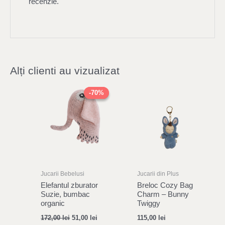
recenzie.
Alți clienti au vizualizat
Original
Current
price
price
-70%
-70%
was:
is:
172,00 lei.
51,00 lei.
Jucarii Bebelusi
Jucarii din Plus
Elefantul zburator
Breloc Cozy Bag
Suzie, bumbac
Charm – Bunny
organic
Twiggy
172,00
lei
51,00
lei
115,00
lei