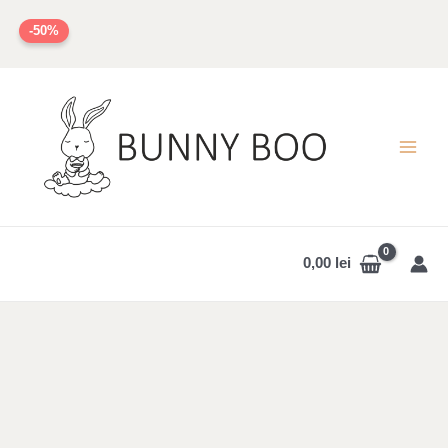
Skip
-50%
to
content
MAI
MEN
0,00
lei