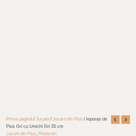
Cantitate
Original
Current
Prima pagină
/
Jucarii
/
Jucarii din Plus
/ Iepuras de
Iepuras
price
price
Plus Gri cu Urechi Gri 35 cm
de
was:
is:
Jucarii din Plus
,
Reduceri