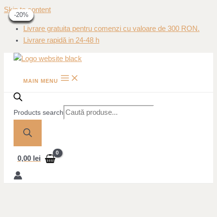
Skip to content
-20%
-40%
-40%
-50%
-50%
-40%
-40%
-20%
-20%
Livrare gratuita pentru comenzi cu valoare de 300 RON.
Livrare rapidă in 24-48 h
MAIN MENU
Products search
0,00
lei