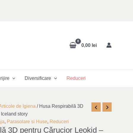
0,00
lei
rijire
Diversificare
Reduceri
ent
Articole de Igiena
/ Husa Respirabilă 3D
e
 Iceland story
aja
,
Parasolare si Huse
,
Reduceri
lă 3D pentru Cărucior Leokid –
00 lei.