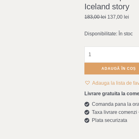
pentru
Iceland story
Cărucior
183,00
lei
137,00
lei
Leokid
-
Disponibilitate:
În stoc
Iceland
story
ADAUGĂ ÎN COȘ
Adauga la lista de fav
Livrare gratuita la come
Comanda pana la ora 1
Taxa livrare comenzi <
Plata securizata