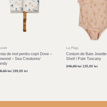
utati
La Plaja
sta de inot pentru copii Dove –
Costum de Baie Josette
ewood – Sea Creatures/
Shell / Pale Tuscany
andy
246,00
lei
135,00
lei
49,00
lei
199,00
lei