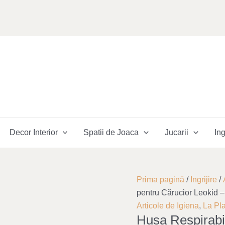
Decor Interior
Spatii de Joaca
Jucarii
Ing
Cantitate
Original
Curr
Prima pagină
/
Ingrijire
/
Husa
price
pric
pentru Cărucior Leokid –
Respirabilă
was:
is:
Articole de Igiena
,
La Pl
Husa Respirabi
3D
183,00 lei.
137,