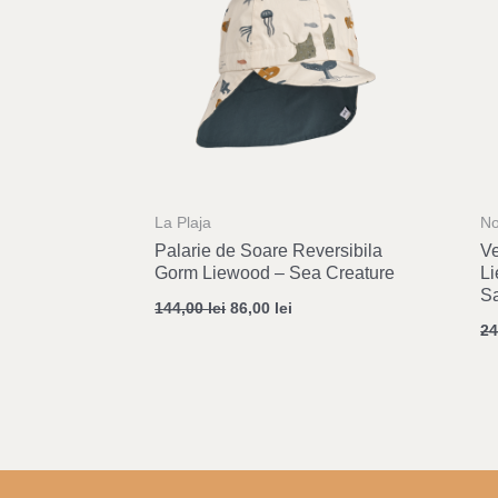
La Plaja
No
Palarie de Soare Reversibila
Ve
Gorm Liewood – Sea Creature
Li
S
144,00
lei
86,00
lei
2