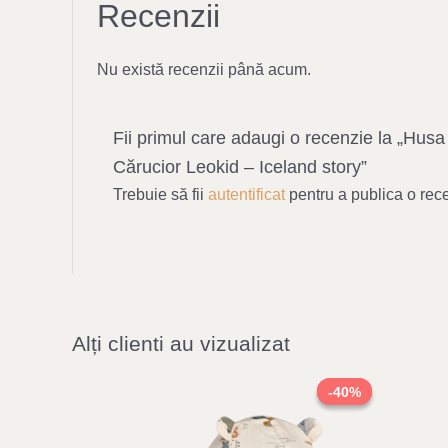
Recenzii
Nu există recenzii până acum.
Fii primul care adaugi o recenzie la „Hus
Cărucior Leokid – Iceland story”
Trebuie să fii
autentificat
pentru a publica o rec
Alți clienti au vizualizat
Original
Current
price
price
-40%
-40%
was:
is:
144,00 lei.
86,00 lei.