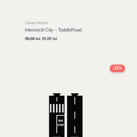
Trasee Masini
Intersectii City – ToddleRoad
49,00
lei
34,00
lei
Original
Current
price
price
-31%
was:
is:
59,00 lei.
41,00 lei.