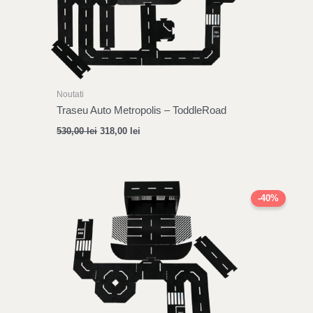
Noutati
Traseu Auto Metropolis – ToddleRoad
530,00
lei
318,00
lei
Original
Current
price
price
-40%
was:
is:
339,00 lei.
203,00 lei.