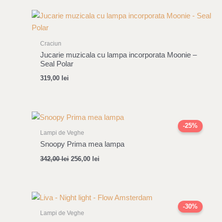
Craciun
Jucarie muzicala cu lampa incorporata Moonie –
Seal Polar
319,00
lei
Original
Current
price
price
-25%
was:
is:
Lampi de Veghe
342,00 lei.
256,00 lei.
Snoopy Prima mea lampa
342,00
lei
256,00
lei
Original
Current
price
price
-30%
was:
is:
Lampi de Veghe
163,00 lei.
114,00 lei.