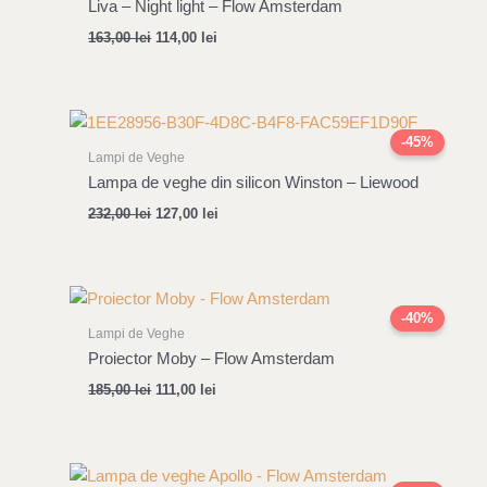
Liva – Night light – Flow Amsterdam
163,00
lei
114,00
lei
Original
Current
price
price
-45%
was:
is:
Lampi de Veghe
232,00 lei.
127,00 lei.
Lampa de veghe din silicon Winston – Liewood
232,00
lei
127,00
lei
Original
Current
price
price
-40%
was:
is:
Lampi de Veghe
185,00 lei.
111,00 lei.
Proiector Moby – Flow Amsterdam
185,00
lei
111,00
lei
Original
Current