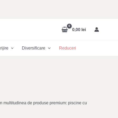
0,00
lei
rijire
Diversificare
Reduceri
e din multitudinea de produse premium: piscine cu