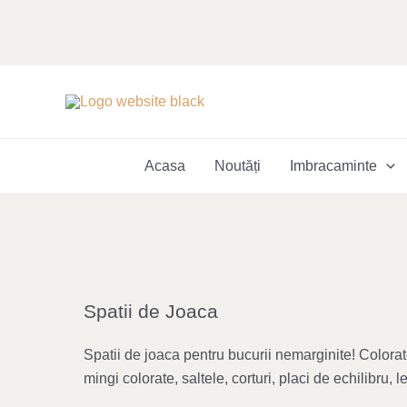
Skip
to
content
Acasa
Noutăți
Imbracaminte
Spatii de Joaca
Spatii de joaca pentru bucurii nemarginite! Colorat
mingi colorate, saltele, corturi, placi de echilibru,