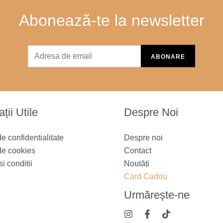
Abonează-te la newsletter
ții Utile
Despre Noi
de confidentialitate
Despre noi
de cookies
Contact
i conditii
Noutăți
Card Cadou
Urmărește
-ne