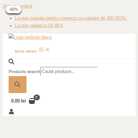
Skip to content
-40%
-40%
-40%
-40%
-60%
-60%
Livrare gratuita pentru comenzi cu valoare de 300 RON.
Livrare rapidă in 24-48 h
MAIN MENU
Products search
0,00
lei