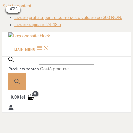
Skip to content
-40%
-20%
-20%
-25%
-25%
-45%
-45%
Livrare gratuita pentru comenzi cu valoare de 300 RON.
Livrare rapidă in 24-48 h
MAIN MENU
Products search
0,00
lei