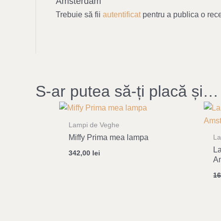
Amsterdam”
Trebuie să fii
autentificat
pentru a publica o rec
S-ar putea să-ți placă și…
Lampi de Veghe
Miffy Prima mea lampa
La
La
342,00
lei
A
1