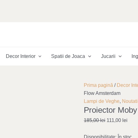
Decor Interior
Spatii de Joaca
Jucarii
Ing
Cantitate
Original
Curr
Prima pagină
/
Decor Inte
Proiector
price
price
Flow Amsterdam
Moby
was:
is:
Lampi de Veghe
,
Noutati
Proiector Mob
-
185,00 lei.
111,0
Flow
185,00
lei
111,00
lei
Amsterdam
Disponibilitate:
În stoc