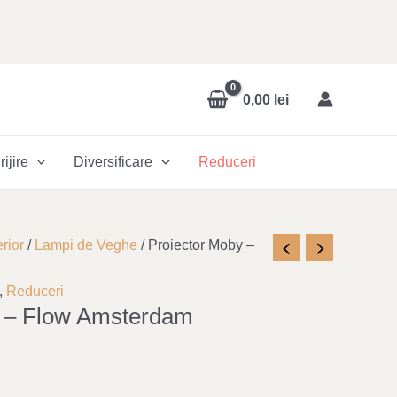
0,00
lei
rijire
Diversificare
Reduceri
ent
rior
/
Lampi de Veghe
/ Proiector Moby –
,
Reduceri
y – Flow Amsterdam
0 lei.