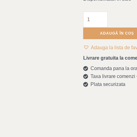
ADAUGĂ ÎN COȘ
Adauga la lista de fav
Livrare gratuita la come
Comanda pana la ora 1
Taxa livrare comenzi <
Plata securizata