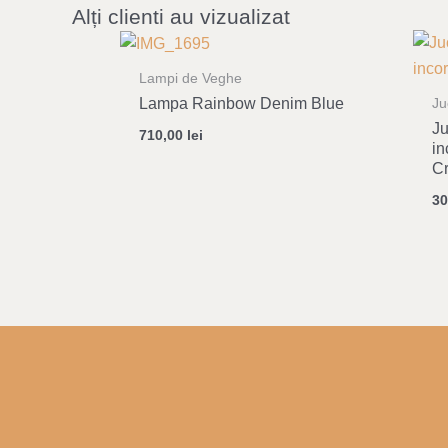
Alți clienti au vizualizat
Lampi de Veghe
Lampa Rainbow Denim Blue
Ju
Ju
710,00
lei
in
C
3