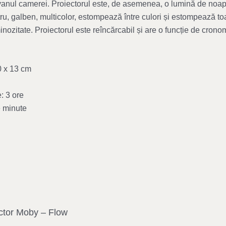
anul camerei. Proiectorul este, de asemenea, o lumină de noapte 
tru, galben, multicolor, estompează între culori și estompează to
minozitate. Proiectorul este reîncărcabil și are o funcție de cron
0 x 13 cm
: 3 ore
e minute
ector Moby – Flow