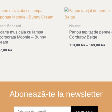
carii Bebelusi
Noutati
carie muzicala cu lampa
Panou tapițat de perete
corporata Moonie – Bunny
Corduroy Beige
ream
113,00
lei
–
169,00
lei
07,00
lei
Abonează-te la newsletter