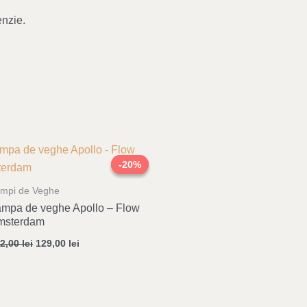
enzie.
Original
Current
price
price
-20%
-20%
was:
is:
162,00 lei.
129,00 lei.
mpi de Veghe
mpa de veghe Apollo – Flow
msterdam
62,00
lei
129,00
lei