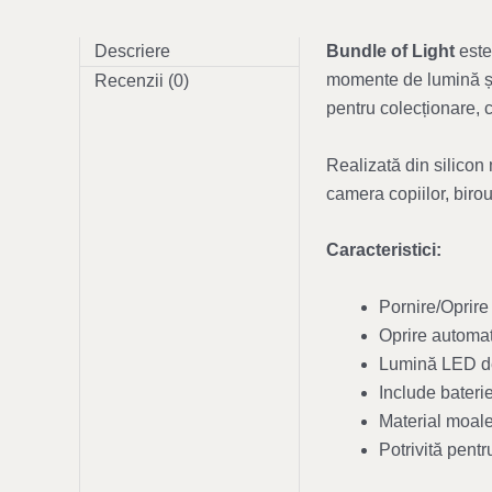
Descriere
Bundle of Light
este
momente de lumină și 
Recenzii (0)
pentru colecționare, c
Realizată din silicon
camera copiilor, biro
Caracteristici:
Pornire/Oprire 
Oprire automat
Lumină LED del
Include bateri
Material moale
Potrivită pentru