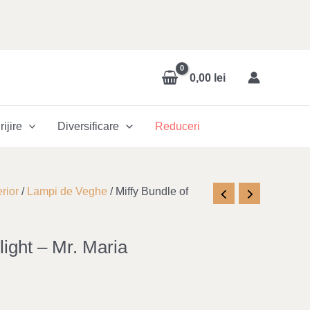
0,00
lei
rijire
Diversificare
Reduceri
rior
/
Lampi de Veghe
/ Miffy Bundle of
light – Mr. Maria