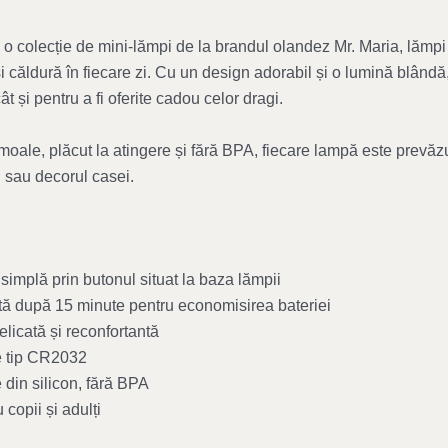
 o colecție de mini-lămpi de la brandul olandez Mr. Maria, lămp
căldură în fiecare zi. Cu un design adorabil și o lumină blândă,
ât și pentru a fi oferite cadou celor dragi.
 moale, plăcut la atingere și fără BPA, fiecare lampă este prevă
u sau decorul casei.
simplă prin butonul situat la baza lămpii
ă după 15 minute pentru economisirea bateriei
icată și reconfortantă
e tip CR2032
 din silicon, fără BPA
 copii și adulți