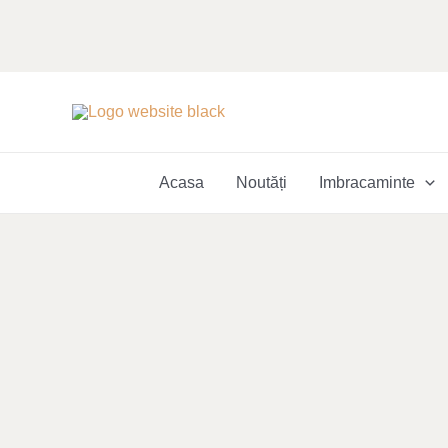
Skip
to
content
Acasa
Noutăți
Imbracaminte