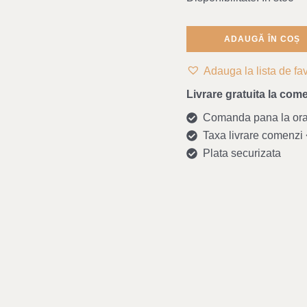
Maria
ADAUGĂ ÎN COȘ
Adauga la lista de fav
Livrare gratuita la come
Comanda pana la ora 1
Taxa livrare comenzi <
Plata securizata