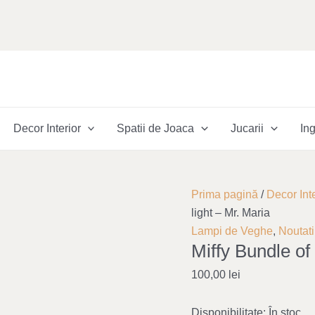
Decor Interior
Spatii de Joaca
Jucarii
Ing
Cantitate
Prima pagină
/
Decor Inte
Miffy
light – Mr. Maria
Bundle
Lampi de Veghe
,
Noutati
Miffy Bundle of 
of
light
100,00
lei
-
Mr.
Disponibilitate:
În stoc