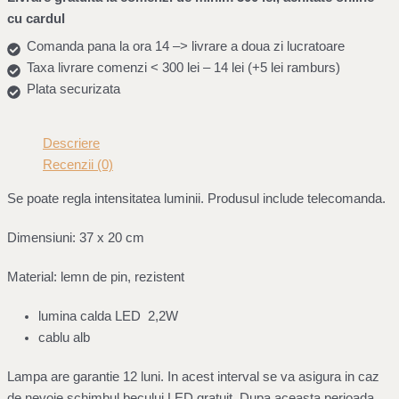
cu cardul
Comanda pana la ora 14 –> livrare a doua zi lucratoare
Taxa livrare comenzi < 300 lei – 14 lei (+5 lei ramburs)
Plata securizata
Descriere
Recenzii (0)
Se poate regla intensitatea luminii. Produsul include telecomanda.
Dimensiuni: 37 x 20 cm
Material: lemn de
pin, rezistent
lumina calda LED 2,2W
cablu alb
Lampa are garantie 12 luni. In acest interval se va asigura in caz
de nevoie schimbul becului LED gratuit. Dupa aceasta perioada,