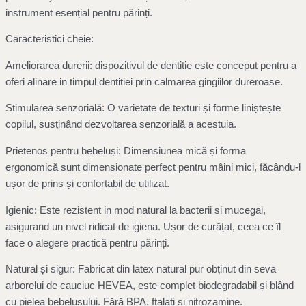
instrument esențial pentru părinți.
Caracteristici cheie:
Ameliorarea durerii: dispozitivul de dentitie este conceput pentru a
oferi alinare in timpul dentitiei prin calmarea gingiilor dureroase.
Stimularea senzorială: O varietate de texturi și forme liniștește
copilul, susținând dezvoltarea senzorială a acestuia.
Prietenos pentru bebeluși: Dimensiunea mică și forma
ergonomică sunt dimensionate perfect pentru mâini mici, făcându-l
ușor de prins și confortabil de utilizat.
Igienic: Este rezistent in mod natural la bacterii si mucegai,
asigurand un nivel ridicat de igiena. Ușor de curățat, ceea ce îl
face o alegere practică pentru părinți.
Natural și sigur: Fabricat din latex natural pur obținut din seva
arborelui de cauciuc HEVEA, este complet biodegradabil și blând
cu pielea bebelușului. Fără BPA, ftalați și nitrozamine.