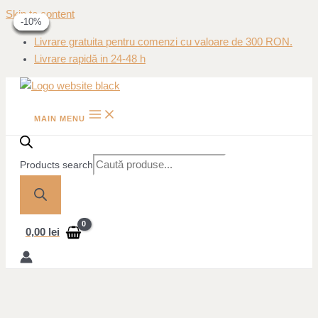
Skip to content
-20%
-20%
-25%
-25%
-10%
-10%
Livrare gratuita pentru comenzi cu valoare de 300 RON.
Livrare rapidă in 24-48 h
MAIN MENU
Products search
0,00
lei