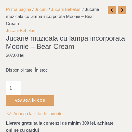
Cantitate
Prima pagină
/
Jucarii
/
Jucarii Bebelusi
/ Jucarie
Jucarie
muzicala cu lampa incorporata Moonie – Bear
muzicala
Cream
cu
Jucarii Bebelusi
Jucarie muzicala cu lampa incorporata
lampa
incorporata
Moonie – Bear Cream
Moonie
307,00
lei
-
Bear
Disponibilitate:
În stoc
Cream
ADAUGĂ ÎN COȘ
Adauga la lista de favorite
Livrare gratuita la comenzi de minim 300 lei, achitate
online cu cardul