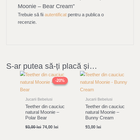
Moonie – Bear Cream”
Trebuie să fii
autentificat
pentru a publica o
recenzie.
S-ar putea să-ți placă și…
Original
Current
price
price
-20%
-20%
was:
is:
93,00 lei.
74,00 lei.
Jucarii Bebelusi
Jucarii Bebelusi
Teether din cauciuc
Teether din cauciuc
natural Moonie –
natural Moonie –
Polar Bear
Bunny Cream
93,00
lei
74,00
lei
93,00
lei