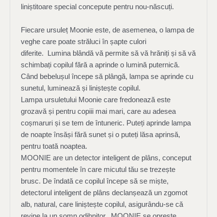
liniștitoare special concepute pentru nou-născuți.
Fiecare ursuleț Moonie este, de asemenea, o lampa de
veghe care poate străluci în șapte culori
diferite. Lumina blândă vă permite să vă hrăniți și să vă
schimbați copilul fără a aprinde o lumină puternică.
Când bebelușul începe să plângă, lampa se aprinde cu
sunetul, luminează și liniștește copilul.
Lampa ursuletului Moonie care fredonează este
grozavă și pentru copiii mai mari, care au adesea
coșmaruri și se tem de întuneric. Puteți aprinde lampa
de noapte însăși fără sunet și o puteți lăsa aprinsă,
pentru toată noaptea.
MOONIE are un detector inteligent de plâns, conceput
pentru momentele în care micutul tău se trezește
brusc. De îndată ce copilul începe să se miște,
detectorul inteligent de plâns declanșează un zgomot
alb, natural, care liniștește copilul, asigurându-se că
revine la un somn odihnitor. MOONIE se oprește