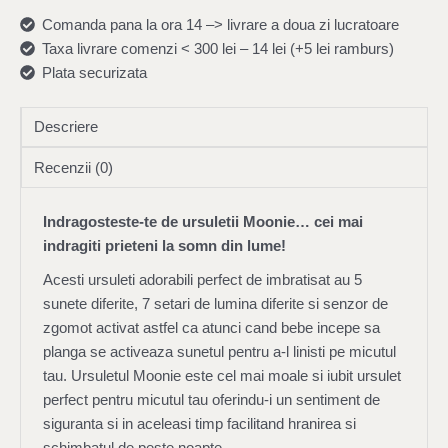
Comanda pana la ora 14 –> livrare a doua zi lucratoare
Taxa livrare comenzi < 300 lei – 14 lei (+5 lei ramburs)
Plata securizata
Descriere
Recenzii (0)
Indragosteste-te de ursuletii Moonie… cei mai
indragiti prieteni la somn din lume!
Acesti ursuleti adorabili perfect de imbratisat au 5
sunete diferite, 7 setari de lumina diferite si senzor de
zgomot activat astfel ca atunci cand bebe incepe sa
planga se activeaza sunetul pentru a-l linisti pe micutul
tau. Ursuletul Moonie este cel mai moale si iubit ursulet
perfect pentru micutul tau oferindu-i un sentiment de
siguranta si in aceleasi timp facilitand hranirea si
schimbatul de peste noapte.