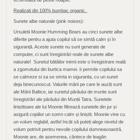
Realizati din 100% bumbac organic.
Sunete albe naturale (pink noises):
Ursuletii Moonie Humming Bears au cinci sunete albe
diferite pentru a ajuta copilul să se simtă calm și în
siguranță. Aceste sunete nu sunt generate de
computer, ci sunt înregistrări reale de sunete albe
naturale! Sunetul bătăilor inimii este o înregistrare reală
a zgomotului din burtica mamei. Ii permite copilului sa
se calmeze si sa se simta in siguranta, cu un sunet
deja binecunoscut. Valurile mării pe care le auziți sunt
ale Mării Baltice, iar sunetul pârâului de munte sunt
înregistrări ale pârâului din Munții Tatra. Sunetele
liniștitoare ale lui Moonie filtrează sunetele din jur și
asigură copiilor un somn calm și liniștit. Moonie vine cu
un volum reglabil, astfel încât să puteți alege nivelul de
volum potrivit pentru nevoile copilului dumneavoastră.
Moonie are, de asemenea, cântece de leagăn