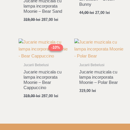
Jucarie muzicala cu
Bunny
lampa incorporata
Moonie – Bear Sand
44,00
lei
27,00
lei
319,00
lei
287,00
lei
Original
Current
price
price
-10%
-10%
was:
is:
319,00 lei.
287,00 lei.
Jucarii Bebelusi
Jucarii Bebelusi
Jucarie muzicala cu
Jucarie muzicala cu
lampa incorporata
lampa incorporata
Moonie – Bear
Moonie – Polar Bear
Cappuccino
319,00
lei
319,00
lei
287,00
lei