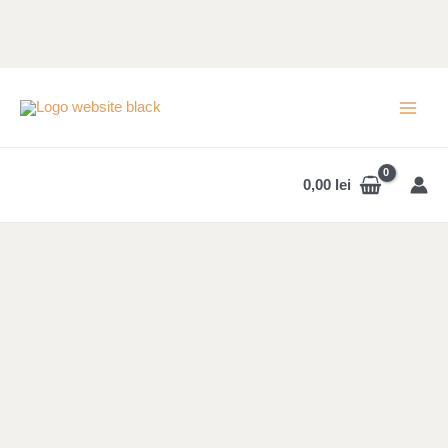
Skip
to
content
MAI
MEN
0,00
lei