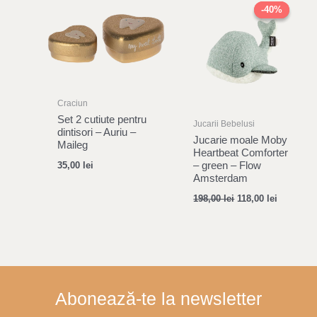
price
price
-40%
-40%
was:
is:
198,00 lei.
118,00 lei
Craciun
Set 2 cutiute pentru
Jucarii Bebelusi
dintisori – Auriu –
Jucarie moale Moby
Maileg
Heartbeat Comforter
– green – Flow
35,00
lei
Amsterdam
198,00
lei
118,00
lei
Abonează-te la newsletter