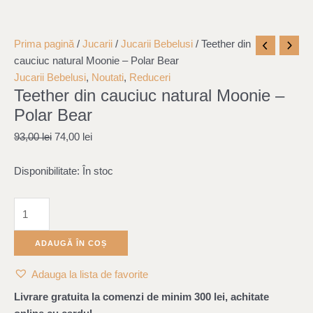
Cantitate
Original
Current
Prima pagină
/
Jucarii
/
Jucarii Bebelusi
/ Teether din
Teether
price
price
cauciuc natural Moonie – Polar Bear
din
was:
is:
Jucarii Bebelusi
,
Noutati
,
Reduceri
Teether din cauciuc natural Moonie –
cauciuc
93,00 lei.
74,00 lei.
natural
Polar Bear
Moonie
93,00
lei
74,00
lei
-
Polar
Disponibilitate:
În stoc
Bear
ADAUGĂ ÎN COȘ
Adauga la lista de favorite
Livrare gratuita la comenzi de minim 300 lei, achitate