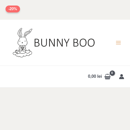
Skip
-20%
to
content
MAI
MEN
0,00
lei