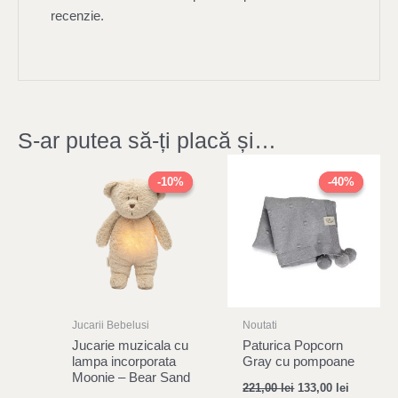
recenzie.
S-ar putea să-ți placă și…
Original
Current
Original
Current
price
price
price
price
-10%
-10%
-40%
-40%
was:
is:
was:
is:
319,00 lei.
287,00 lei.
221,00 lei.
133,00 le
Jucarii Bebelusi
Noutati
Jucarie muzicala cu
Paturica Popcorn
lampa incorporata
Gray cu pompoane
Moonie – Bear Sand
221,00
lei
133,00
lei