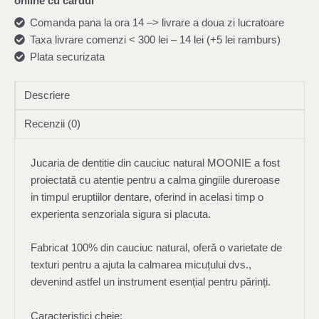
online cu cardul
Comanda pana la ora 14 –> livrare a doua zi lucratoare
Taxa livrare comenzi < 300 lei – 14 lei (+5 lei ramburs)
Plata securizata
Descriere
Recenzii (0)
Jucaria de dentitie din cauciuc natural MOONIE a fost
proiectată cu atentie pentru a calma gingiile dureroase
in timpul eruptiilor dentare, oferind in acelasi timp o
experienta senzoriala sigura si placuta.
Fabricat 100% din cauciuc natural, oferă o varietate de
texturi pentru a ajuta la calmarea micuțului dvs.,
devenind astfel un instrument esențial pentru părinți.
Caracteristici cheie: