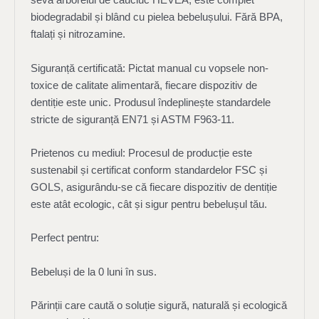
seva arborelui de cauciuc HEVEA, este complet
biodegradabil și blând cu pielea bebelușului. Fără BPA,
ftalați și nitrozamine.
Siguranță certificată: Pictat manual cu vopsele non-
toxice de calitate alimentară, fiecare dispozitiv de
dentiție este unic. Produsul îndeplinește standardele
stricte de siguranță EN71 și ASTM F963-11.
Prietenos cu mediul: Procesul de producție este
sustenabil și certificat conform standardelor FSC și
GOLS, asigurându-se că fiecare dispozitiv de dentiție
este atât ecologic, cât și sigur pentru bebelușul tău.
Perfect pentru:
Bebeluși de la 0 luni în sus.
Părinții care caută o soluție sigură, naturală și ecologică