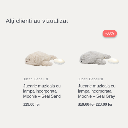
Alți clienti au vizualizat
Original
Current
price
price
-30%
-30%
was:
is:
319,00 lei.
223,00 le
Jucarii Bebelusi
Jucarii Bebelusi
Jucarie muzicala cu
Jucarie muzicala cu
lampa incorporata
lampa incorporata
Moonie – Seal Sand
Moonie – Seal Gray
319,00
lei
319,00
lei
223,00
lei
Original
Current