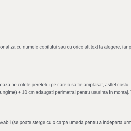
naliza cu numele copilului sau cu orice alt text la alegere, iar 
aza pe cotele peretelui pe care o sa fie amplasat, astfel costul 
i lungime) + 10 cm adaugati perimetral pentru usurinta in montaj.
, lavabil (se poate sterge cu o carpa umeda pentru a indeparta ur