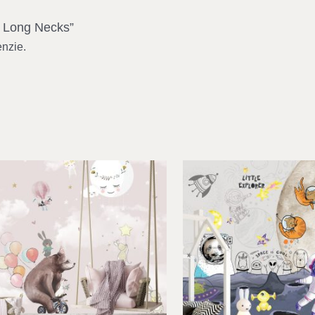
et Long Necks”
enzie.