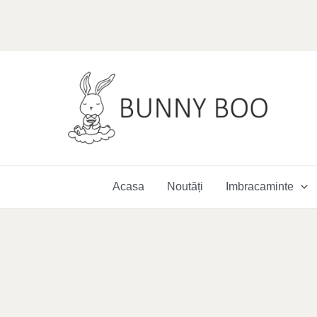
Skip
to
content
Acasa
Noutăți
Imbracaminte