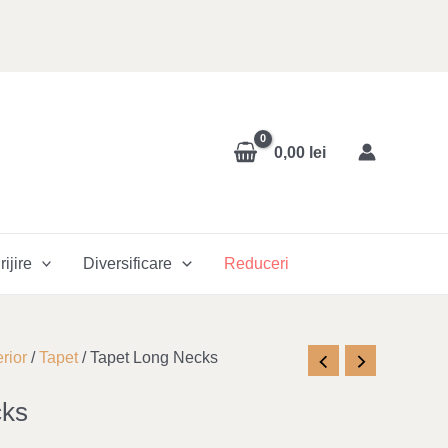
0,00
lei
rijire
Diversificare
Reduceri
rior
/
Tapet
/ Tapet Long Necks
cks