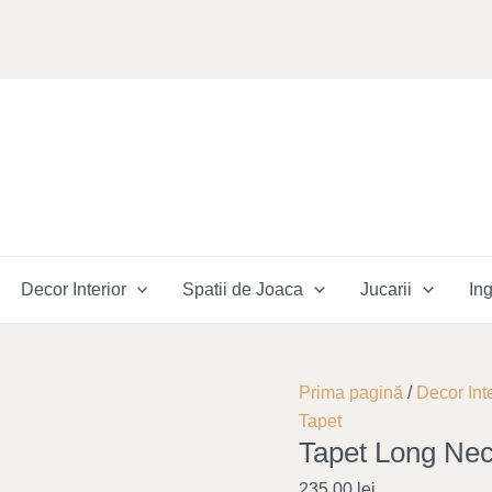
Decor Interior
Spatii de Joaca
Jucarii
Ing
Cantitate
Prima pagină
/
Decor Inte
Tapet
Tapet
Tapet Long Ne
Long
Necks
235,00
lei