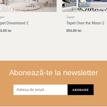
pet
Tapet
apet Dreamland 2
Tapet Over the Moon 2
53,00
lei
353,00
lei
Abonează-te la newsletter