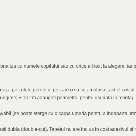
naliza cu numele copilului sau cu orice alt text la alegere, iar 
aza pe cotele peretelui pe care o sa fie amplasat, astfel costul 
i lungime) + 10 cm adaugati perimetral pentru usurinta in montaj.
, lavabil (se poate sterge cu o carpa umeda pentru a indeparta u
fasii dubla (double-cut). Tapetul nu are inclus in cost adezivul 