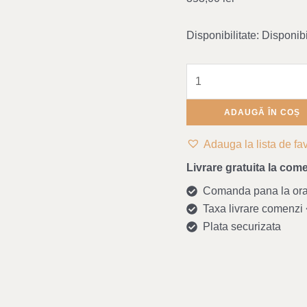
Disponibilitate:
Disponib
ADAUGĂ ÎN COȘ
Adauga la lista de fav
Livrare gratuita la come
Comanda pana la ora 1
Taxa livrare comenzi <
Plata securizata