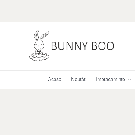
Skip
to
content
Acasa
Noutăți
Imbracaminte