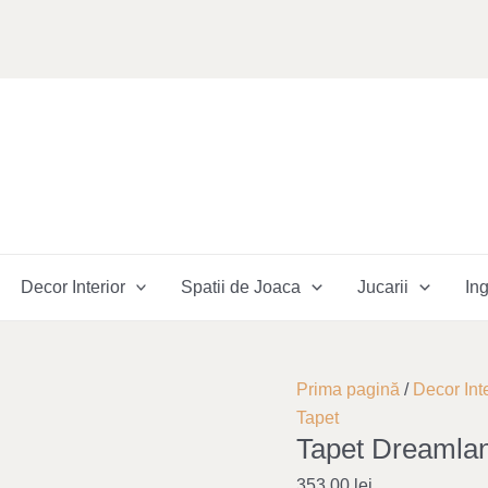
Decor Interior
Spatii de Joaca
Jucarii
Ing
Cantitate
Prima pagină
/
Decor Inte
Tapet
Tapet
Tapet Dreamla
Dreamland
2
353,00
lei