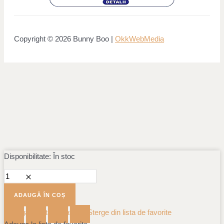
Copyright © 2026 Bunny Boo |
OkkWebMedia
Disponibilitate:
Cantitate
În stoc
Miffy
Prima
mea
ADAUGĂ ÎN COȘ
lampa
Adauga la lista de favorite
Sterge din lista de favorite