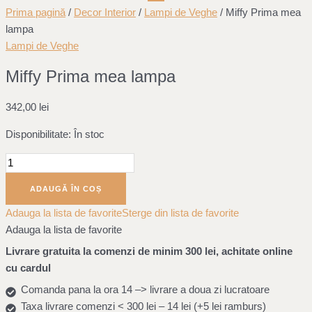
Miffy
Prima pagină
/
Decor Interior
/
Lampi de Veghe
/ Miffy Prima mea
Prima
lampa
mea
Lampi de Veghe
lampa
Miffy Prima mea lampa
342,00
lei
Disponibilitate:
În stoc
ADAUGĂ ÎN COȘ
Adauga la lista de favorite
Sterge din lista de favorite
Adauga la lista de favorite
Livrare gratuita la comenzi de minim 300 lei, achitate online
cu cardul
Comanda pana la ora 14 –> livrare a doua zi lucratoare
Taxa livrare comenzi < 300 lei – 14 lei (+5 lei ramburs)