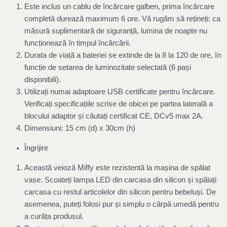
Este inclus un cablu de încărcare galben, prima încărcare
completă durează maximum 6 ore. Vă rugăm să rețineți: ca
măsură suplimentară de siguranță, lumina de noapte nu
funcționează în timpul încărcării.
Durata de viață a bateriei se extinde de la 8 la 120 de ore, în
funcție de setarea de luminozitate selectată (6 pași
disponibili).
Utilizați numai adaptoare USB certificate pentru încărcare.
Verificați specificațiile scrise de obicei pe partea laterală a
blocului adaptor și căutați certificat CE, DCv5 max 2A.
Dimensiuni: 15 cm (d) x 30cm (h)
Îngrijire
Această veioză Miffy este rezistentă la mașina de spălat
vase. Scoateți lampa LED din carcasa din silicon și spălați
carcasa cu restul articolelor din silicon pentru bebeluși. De
asemenea, puteți folosi pur și simplu o cârpă umedă pentru
a curăța produsul.