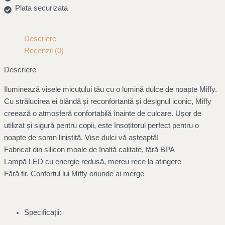
Plata securizata
Descriere
Recenzii (0)
Descriere
Iluminează visele micuțului tău cu o lumină dulce de noapte Miffy.
Cu strălucirea ei blândă și reconfortantă și designul iconic, Miffy
creează o atmosferă confortabilă înainte de culcare. Ușor de
utilizat și sigură pentru copii, este însoțitorul perfect pentru o
noapte de somn liniștită. Vise dulci vă așteaptă!
Fabricat din silicon moale de înaltă calitate, fără BPA
Lampă LED cu energie redusă, mereu rece la atingere
Fără fir. Confortul lui Miffy oriunde ai merge
Specificații: