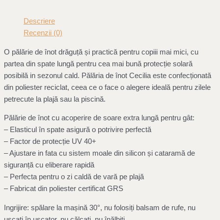
Descriere
Recenzii (0)
O pălărie de înot drăguță și practică pentru copiii mai mici, cu
partea din spate lungă pentru cea mai bună protecție solară
posibilă in sezonul cald. Pălăria de înot Cecilia este confecționată
din poliester reciclat, ceea ce o face o alegere ideală pentru zilele
petrecute la plajă sau la piscină.
Pălărie de înot cu acoperire de soare extra lungă pentru gât:
– Elasticul în spate asigură o potrivire perfectă
– Factor de protecție UV 40+
– Ajustare in fata cu sistem moale din silicon și cataramă de
siguranță cu eliberare rapidă
– Perfecta pentru o zi caldă de vară pe plajă
– Fabricat din poliester certificat GRS
Ingrijire: spălare la mașină 30°, nu folosiți balsam de rufe, nu
uscați în uscator, nu călcați, nu înălbiți.