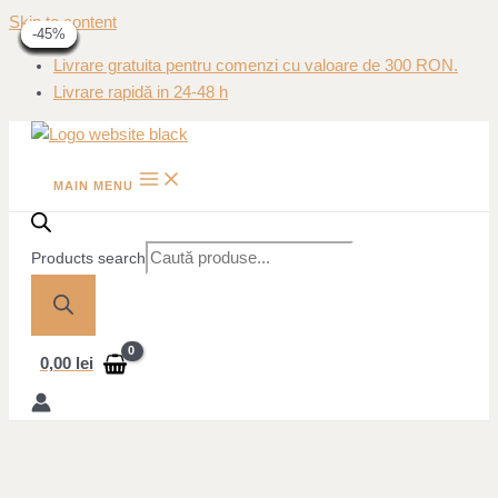
Skip to content
-30%
-50%
-50%
-30%
-30%
-30%
-30%
-40%
-40%
-40%
-40%
-45%
-45%
Livrare gratuita pentru comenzi cu valoare de 300 RON.
Livrare rapidă in 24-48 h
MAIN MENU
Products search
0,00
lei