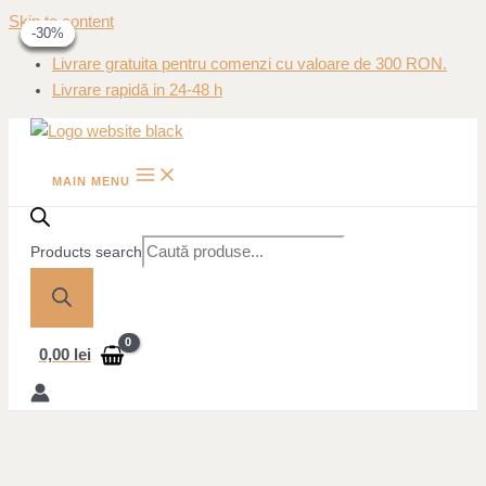
Skip to content
-41%
-20%
-20%
-30%
-30%
Livrare gratuita pentru comenzi cu valoare de 300 RON.
Livrare rapidă in 24-48 h
MAIN MENU
Products search
0,00
lei