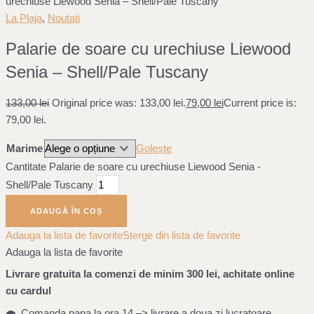
urechiuse Liewood Senia – Shell/Pale Tuscany
La Plaja
,
Noutati
Palarie de soare cu urechiuse Liewood
Senia – Shell/Pale Tuscany
133,00
lei
Original price was: 133,00 lei.
79,00
lei
Current price is:
79,00 lei.
Marime
Golește
Cantitate Palarie de soare cu urechiuse Liewood Senia -
Shell/Pale Tuscany
ADAUGĂ ÎN COȘ
Adauga la lista de favorite
Sterge din lista de favorite
Adauga la lista de favorite
Livrare gratuita la comenzi de minim 300 lei, achitate online
cu cardul
Comanda pana la ora 14 –> livrare a doua zi lucratoare