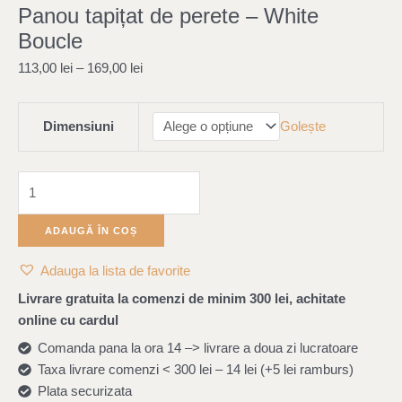
Panou tapițat de perete – White
de
perete
Boucle
–
113,00
lei
–
169,00
lei
White
Boucle
Dimensiuni
Golește
ADAUGĂ ÎN COȘ
Adauga la lista de favorite
Livrare gratuita la comenzi de minim 300 lei, achitate
online cu cardul
Comanda pana la ora 14 –> livrare a doua zi lucratoare
Taxa livrare comenzi < 300 lei – 14 lei (+5 lei ramburs)
Plata securizata