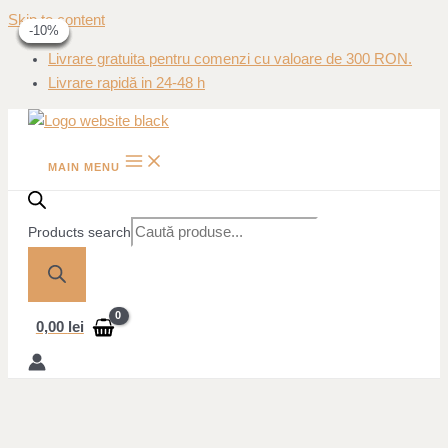
Skip to content
-39%
-39%
-10%
-10%
-10%
-10%
Livrare gratuita pentru comenzi cu valoare de 300 RON.
Livrare rapidă in 24-48 h
MAIN MENU
Products search
0,00
lei