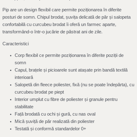
Pip are un design flexibil care permite poziționarea în diferite
posturi de somn. Chipul brodat, șuvița delicată de păr și salopeta
confortabilă cu curcubeu brodat îi oferă un farmec aparte,
transformând-o într-o jucărie de păstrat ani de zile.
Caracteristici
Corp flexibil ce permite poziționarea în diferite poziții de
somn
Capul, brațele și picioarele sunt atașate prin bandă textilă
interioară
Salopetă din fleece poliester, fixă (nu se poate îndepărta), cu
curcubeu brodat pe piept
Interior umplut cu fibre de poliester și granule pentru
stabilitate
Față brodată cu ochi și gură, cu nas oval
Mică șuviță de păr realizată din poliester
Testată și conformă standardelor 0+