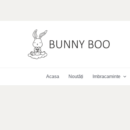
Skip
to
content
Acasa
Noutăți
Imbracaminte