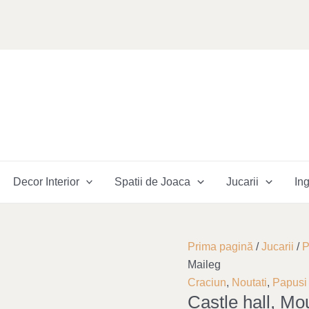
Decor Interior
Spatii de Joaca
Jucarii
Ing
Cantitate
Prima pagină
/
Jucarii
/
P
Castle
Maileg
hall,
Craciun
,
Noutati
,
Papusi 
Castle hall, Mo
Mouse