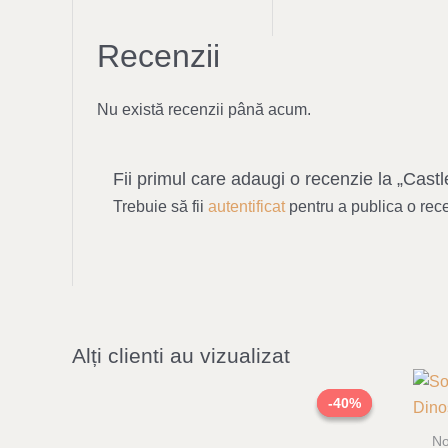
Recenzii
Nu există recenzii până acum.
Fii primul care adaugi o recenzie la „Cast
Trebuie să fii
autentificat
pentru a publica o rec
Alți clienti au vizualizat
Original
Current
price
price
-40%
-40%
was:
is:
119,00 lei.
71,00 lei.
No