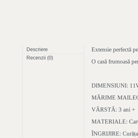
Extensie perfectă p
Descriere
Recenzii (0)
O casă frumoasă pent
DIMENSIUNI: 11W 
MĂRIME MAILEG:
VÂRSTĂ: 3 ani +
MATERIALE: Car
ÎNGRIJIRE: Curățar