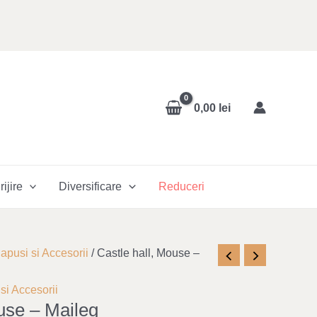
0,00
lei
rijire
Diversificare
Reduceri
apusi si Accesorii
/ Castle hall, Mouse –
si Accesorii
use – Maileg