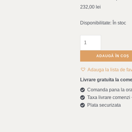
-
232,00
lei
Maileg
Disponibilitate:
În stoc
ADAUGĂ ÎN COȘ
Adauga la lista de fav
Livrare gratuita la come
Comanda pana la ora 1
Taxa livrare comenzi <
Plata securizata