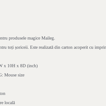
entru produsele magice Maileg.
ru toți șoriceii. Este realizată din carton acoperit cu impr
x 10H x 8D (inch)
 Mouse size
ton
e locală