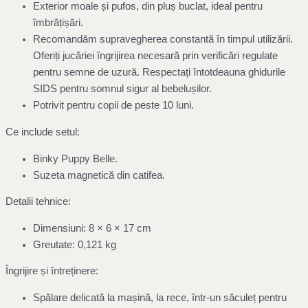
Exterior moale și pufos, din pluș buclat, ideal pentru
îmbrățișări.
Recomandăm supravegherea constantă în timpul utilizării.
Oferiți jucăriei îngrijirea necesară prin verificări regulate
pentru semne de uzură. Respectați întotdeauna ghidurile
SIDS pentru somnul sigur al bebelușilor.
Potrivit pentru copii de peste 10 luni.
Ce include setul:
Binky Puppy Belle.
Suzeta magnetică din catifea.
Detalii tehnice:
Dimensiuni: 8 × 6 × 17 cm
Greutate: 0,121 kg
Îngrijire și întreținere:
Spălare delicată la mașină, la rece, într-un săculeț pentru