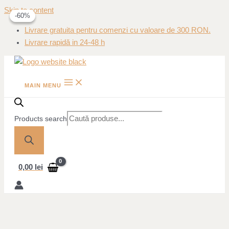
Skip to content
-60%
-60%
Livrare gratuita pentru comenzi cu valoare de 300 RON.
Livrare rapidă in 24-48 h
MAIN MENU
Products search
0,00
lei