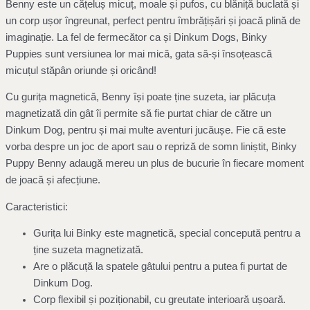
Benny este un cățeluș micuț, moale și pufos, cu blăniță buclată și
un corp ușor îngreunat, perfect pentru îmbrățișări și joacă plină de
imaginație. La fel de fermecător ca și Dinkum Dogs, Binky
Puppies sunt versiunea lor mai mică, gata să-și însoțească
micuțul stăpân oriunde și oricând!
Cu gurița magnetică, Benny își poate ține suzeta, iar plăcuța
magnetizată din gât îi permite să fie purtat chiar de către un
Dinkum Dog, pentru și mai multe aventuri jucăușe. Fie că este
vorba despre un joc de aport sau o repriză de somn liniștit, Binky
Puppy Benny adaugă mereu un plus de bucurie în fiecare moment
de joacă și afecțiune.
Caracteristici:
Gurița lui Binky este magnetică, special concepută pentru a
ține suzeta magnetizată.
Are o plăcuță la spatele gâtului pentru a putea fi purtat de
Dinkum Dog.
Corp flexibil și poziționabil, cu greutate interioară ușoară.