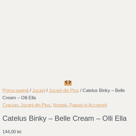
Prima pagină
/
Jucarii
/
Jucarii din Plus
/ Catelus Binky – Belle
Cream – Olli Ella
Craciun
,
Jucarii din Plus
,
Noutati
,
Papusi si Accesorii
Catelus Binky – Belle Cream – Olli Ella
144,00
lei