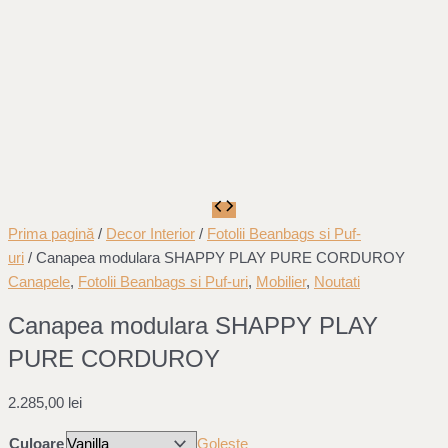
Prima pagină
/
Decor Interior
/
Fotolii Beanbags si Puf-
uri
/ Canapea modulara SHAPPY PLAY PURE CORDUROY
Canapele
,
Fotolii Beanbags si Puf-uri
,
Mobilier
,
Noutati
Canapea modulara SHAPPY PLAY
PURE CORDUROY
2.285,00
lei
Culoare
Golește