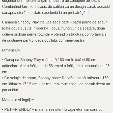
eleganta și simplitate la gama noastră de canapele de joacă.
Combinând farmecul clasic de catifea cu un design curat, această
canapea oferă o calitate excelentă la un preț atrăgător.
Canapea Shappy Play include zece părți – patru perne de scaun
(cate două cusute împreună), două triunghiuri ca spătare, două
cotiere și două perne rotunde – oferind o structură confortabilă și
de susținere pentru joaca copilului dumneavoastră.
Dimensiuni
• Canapea Shappy Play măsoară 160 cm în față și 80 cm
adâncime. Are o înălțime de 56 cm și o înălțime a scaunului de 25
cm.
• Ca soluție de somn, Shappy poate fi configurat să măsoare 160
cm lățime x 172,5 cm lungime, mai mult spațiu de dormit decât un
pat dublu!
Materiale și îngrijire
• PET-FRIENDLY – material rezistent la zgarieturi din care poti