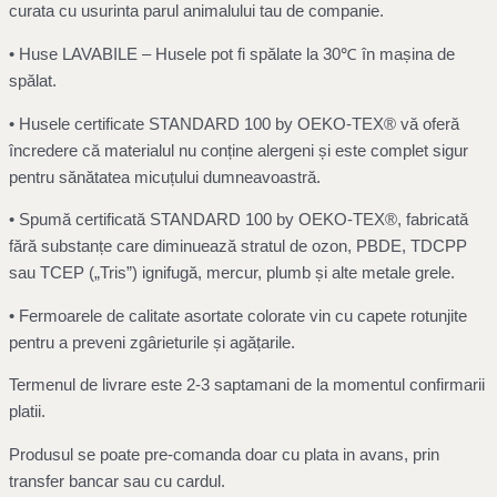
curata cu usurinta parul animalului tau de companie.
• Huse LAVABILE – Husele pot fi spălate la 30℃ în mașina de
spălat.
• Husele certificate STANDARD 100 by OEKO-TEX® vă oferă
încredere că materialul nu conține alergeni și este complet sigur
pentru sănătatea micuțului dumneavoastră.
• Spumă certificată STANDARD 100 by OEKO-TEX®, fabricată
fără substanțe care diminuează stratul de ozon, PBDE, TDCPP
sau TCEP („Tris”) ignifugă, mercur, plumb și alte metale grele.
• Fermoarele de calitate asortate colorate vin cu capete rotunjite
pentru a preveni zgârieturile și agățarile.
Termenul de livrare este 2-3 saptamani de la momentul confirmarii
platii.
Produsul se poate pre-comanda doar cu plata in avans, prin
transfer bancar sau cu cardul.