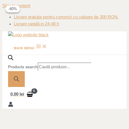
Skip to content
-40%
-40%
Livrare gratuita pentru comenzi cu valoare de 300 RON.
Livrare rapidă in 24-48 h
MAIN MENU
Products search
0,00
lei