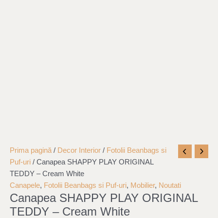
Cantitate
Prima pagină
/
Decor Interior
/
Fotolii Beanbags si
Canapea
Puf-uri
/ Canapea SHAPPY PLAY ORIGINAL
SHAPPY
TEDDY – Cream White
PLAY
Canapele
,
Fotolii Beanbags si Puf-uri
,
Mobilier
,
Noutati
Canapea SHAPPY PLAY ORIGINAL
ORIGINAL
TEDDY
TEDDY – Cream White