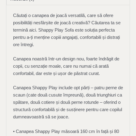
Căutați o canapea de joacă versatilă, care să ofere
posibilități nesfârșite de joacă creativă? Căutarea ta se
termină aici. Shappy Play Sofa este soluția perfecta
pentru a-ți menține copiii angajați, confortabili și distrați
ore întregi.
Canapea noastră într-un design nou, foarte îndrăgit de
copii, cu senzație moale, care nu numai că arată
confortabil, dar este și ușor de păstrat curat.
Canapea Shappy Play include opt părți – patru perne de
scaun (cate două cusute împreună), două triunghiuri ca
spătare, două cotiere și două perne rotunde – oferind o
structură confortabilă și de susținere pentru care copilul
dumneavoastră să se joace.
• Canapea Shappy Play măsoară 160 cm în față și 80