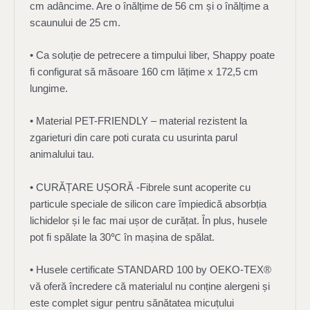
cm adâncime. Are o înălțime de 56 cm și o înălțime a
scaunului de 25 cm.
• Ca soluție de petrecere a timpului liber, Shappy poate
fi configurat să măsoare 160 cm lățime x 172,5 cm
lungime.
• Material PET-FRIENDLY – material rezistent la
zgarieturi din care poti curata cu usurinta parul
animalului tau.
• CURĂȚARE UȘORĂ -Fibrele sunt acoperite cu
particule speciale de silicon care împiedică absorbția
lichidelor și le fac mai ușor de curățat. În plus, husele
pot fi spălate la 30℃ în mașina de spălat.
• Husele certificate STANDARD 100 by OEKO-TEX®
vă oferă încredere că materialul nu conține alergeni și
este complet sigur pentru sănătatea micuțului