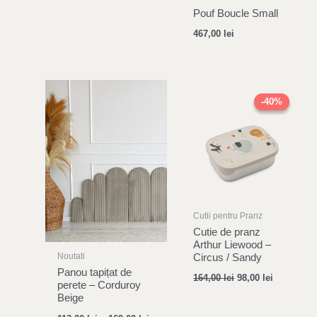
Pouf Boucle Small
467,00
lei
Original
Current
price
price
-40%
-40%
was:
is:
164,00 lei.
98,00 lei.
Cutii pentru Pranz
Cutie de pranz
Arthur Liewood –
Noutati
Circus / Sandy
Panou tapițat de
164,00
lei
98,00
lei
perete – Corduroy
Beige