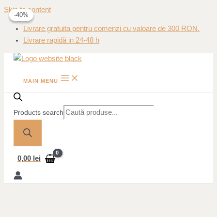
Skip to content
-40%
-40%
Livrare gratuita pentru comenzi cu valoare de 300 RON.
Livrare rapidă in 24-48 h
MAIN MENU
Products search
0,00
lei