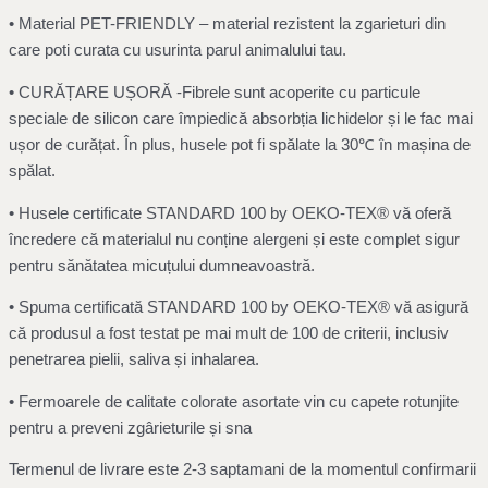
• Material PET-FRIENDLY – material rezistent la zgarieturi din
care poti curata cu usurinta parul animalului tau.
• CURĂȚARE UȘORĂ -Fibrele sunt acoperite cu particule
speciale de silicon care împiedică absorbția lichidelor și le fac mai
ușor de curățat. În plus, husele pot fi spălate la 30℃ în mașina de
spălat.
• Husele certificate STANDARD 100 by OEKO-TEX® vă oferă
încredere că materialul nu conține alergeni și este complet sigur
pentru sănătatea micuțului dumneavoastră.
• Spuma certificată STANDARD 100 by OEKO-TEX® vă asigură
că produsul a fost testat pe mai mult de 100 de criterii, inclusiv
penetrarea pielii, saliva și inhalarea.
• Fermoarele de calitate colorate asortate vin cu capete rotunjite
pentru a preveni zgârieturile și sna
Termenul de livrare este 2-3 saptamani de la momentul confirmarii