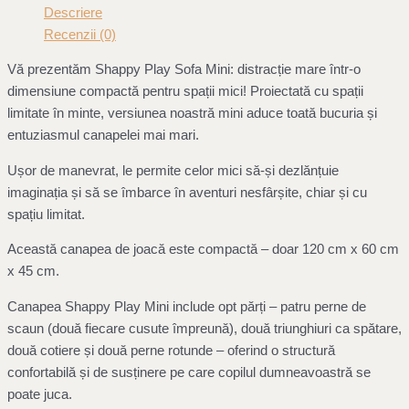
Descriere
Recenzii (0)
Vă prezentăm Shappy Play Sofa Mini: distracție mare într-o
dimensiune compactă pentru spații mici! Proiectată cu spații
limitate în minte, versiunea noastră mini aduce toată bucuria și
entuziasmul canapelei mai mari.
Ușor de manevrat, le permite celor mici să-și dezlănțuie
imaginația și să se îmbarce în aventuri nesfârșite, chiar și cu
spațiu limitat.
Această canapea de joacă este compactă – doar 120 cm x 60 cm
x 45 cm.
Canapea Shappy Play Mini include opt părți – patru perne de
scaun (două fiecare cusute împreună), două triunghiuri ca spătare,
două cotiere și două perne rotunde – oferind o structură
confortabilă și de susținere pe care copilul dumneavoastră se
poate juca.