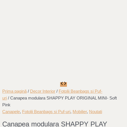
Prima pagină
/
Decor Interior
/
Fotolii Beanbags si Puf-
uri
/ Canapea modulara SHAPPY PLAY ORIGINAL MINI- Soft
Pink
Canapele
,
Fotolii Beanbags si Puf-uri
,
Mobilier
,
Noutati
Canapea modulara SHAPPY PLAY