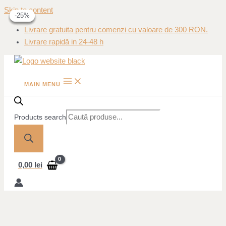
Skip to content
-30%
-30%
-25%
-25%
Livrare gratuita pentru comenzi cu valoare de 300 RON.
Livrare rapidă in 24-48 h
MAIN MENU
Products search
0,00
lei