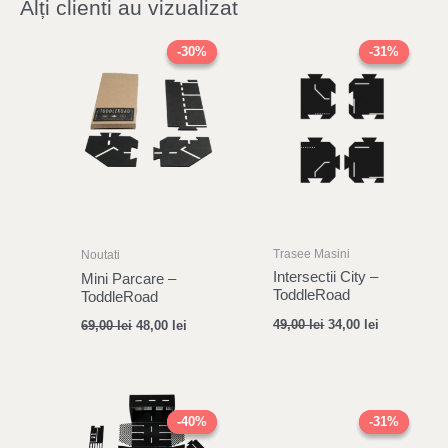
Alți clienti au vizualizat
Original
Current
Original
Current
price
price
price
price
-30%
-30%
-31%
-31%
was:
is:
was:
is:
69,00 lei.
48,00 lei.
49,00 lei.
34,00 lei.
Trasee Masini
Noutati
Intersectii City –
Mini Parcare –
ToddleRoad
ToddleRoad
49,00
lei
34,00
lei
69,00
lei
48,00
lei
Original
Current
Original
Current
price
price
price
price
-40%
-40%
-31%
-31%
was:
is:
was:
is: