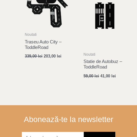
339,00 lei.
203,00 lei.
59,00 lei.
41,00 lei.
Noutati
Traseu Auto City –
ToddleRoad
Noutati
339,00
lei
203,00
lei
Statie de Autobuz –
ToddleRoad
59,00
lei
41,00
lei
Abonează-te la newsletter