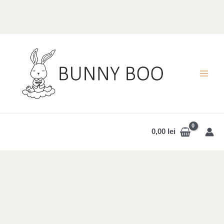
Skip
to
content
MAI
MEN
0,00
lei