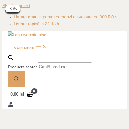
Skip to content
-40%
-40%
-40%
-31%
-31%
-30%
-30%
-31%
-31%
-30%
-30%
Livrare gratuita pentru comenzi cu valoare de 300 RON.
Livrare rapidă in 24-48 h
MAIN MENU
Products search
0,00
lei