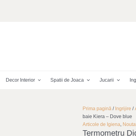
Decor Interior
Spatii de Joaca
Jucarii
Ing
Cantitate
Original
Curre
Prima pagină
/
Ingrijire
/
Termometru
price
price
baie Kiera – Dove blue
Digital
was:
is:
Articole de Igiena
,
Noutat
Termometru Dig
de
144,00 lei.
99,00 