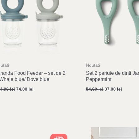
utati
Noutati
randa Food Feeder – set de 2
Set 2 periute de dinti Ja
Whale blue/ Dove blue
Peppermint
24,00
lei
74,00
lei
54,00
lei
37,00
lei
Original
Current
price
price
-40%
-40%