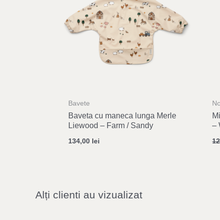
Bavete
No
Baveta cu maneca lunga Merle
Mi
Liewood – Farm / Sandy
– 
134,00
lei
1
Alți clienti au vizualizat