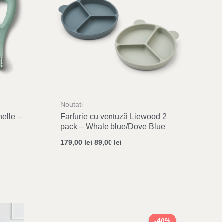
Noutati
nelle –
Farfurie cu ventuză Liewood 2
pack – Whale blue/Dove Blue
179,00
lei
89,00
lei
Original
Current
price
price
-40%
-40%