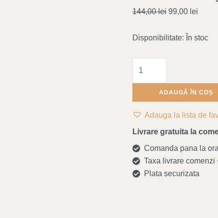
baie
144,00
lei
99,00
lei
Kiera
-
Disponibilitate:
În stoc
Dove
blue
ADAUGĂ ÎN COȘ
Adauga la lista de fav
Livrare gratuita la come
Comanda pana la ora 1
Taxa livrare comenzi <
Plata securizata