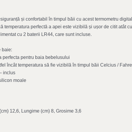
 siguranță și confortabil în timpul băii cu acest termometru digit
 temperatura perfectă a apei este vizibilă și ușor de citit atât c
limentat cu 2 baterii LR44, care sunt incluse.
 baie:
 perfecta pentru baia bebelusului
fel încât temperatura să fie vizibilă în timpul băii Celcius / Fahr
– inclus
silicon moale
 (cm) 12,6, Lungime (cm) 8, Grosime 3,6