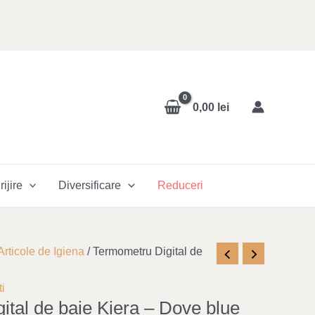
0,00
lei
rijire
Diversificare
Reduceri
nt
Articole de Igiena
/ Termometru Digital de
i
ital de baie Kiera – Dove blue
lei.