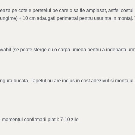
aza pe cotele peretelui pe care o sa fie amplasat, astfel costul 
i lungime) + 10 cm adaugati perimetral pentru usurinta in montaj.
, lavabil (se poate sterge cu o carpa umeda pentru a indeparta ur
singura bucata. Tapetul nu are inclus in cost adezivul si montaj
 momentul confirmarii platii: 7-10 zile