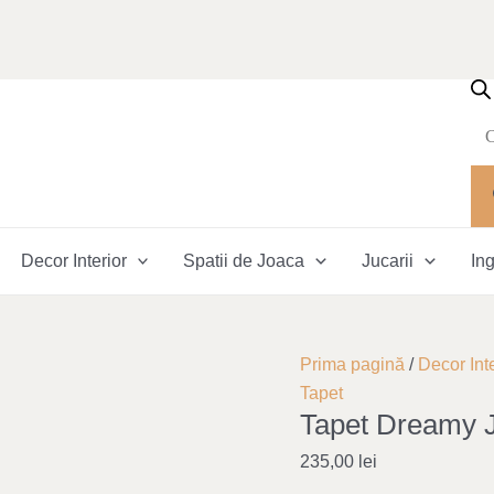
Pr
se
Decor Interior
Spatii de Joaca
Jucarii
Ing
Cantitate
Prima pagină
/
Decor Inte
Tapet
Tapet
Tapet Dreamy 
Dreamy
Jungle
235,00
lei