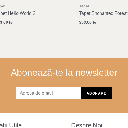
pet
Tapet
pet Hello World 2
Tapet Enchanted Forest
53,00
lei
353,00
lei
Abonează-te la newsletter
ții Utile
Despre Noi