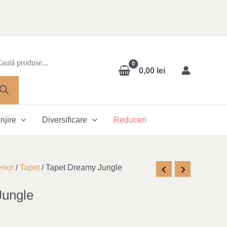
oducts
arch
0,00
lei
rijire
Diversificare
Reduceri
rior
/
Tapet
/ Tapet Dreamy Jungle
Jungle