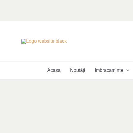
Skip
to
content
Acasa
Noutăți
Imbracaminte