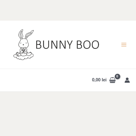
Skip
to
content
MAI
MEN
0,00
lei