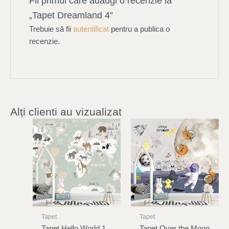
Fii primul care adaugi o recenzie la
„Tapet Dreamland 4”
Trebuie să fii
autentificat
pentru a publica o
recenzie.
Alți clienti au vizualizat
Tapet
Tapet
Tapet Hello World 1
Tapet Over the Moon