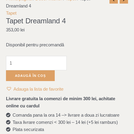
Tapet
Dreamland 4
Dreamland
Tapet
Tapet Dreamland 4
4
353,00
lei
Disponibil pentru precomandă
ADAUGĂ ÎN COȘ
Adauga la lista de favorite
Livrare gratuita la comenzi de minim 300 lei, achitate
online cu cardul
Comanda pana la ora 14 –> livrare a doua zi lucratoare
Taxa livrare comenzi < 300 lei – 14 lei (+5 lei ramburs)
Plata securizata