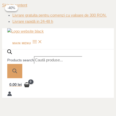
Skip to content
-40%
-40%
Livrare gratuita pentru comenzi cu valoare de 300 RON.
Livrare rapidă in 24-48 h
MAIN MENU
Products search
0,00
lei