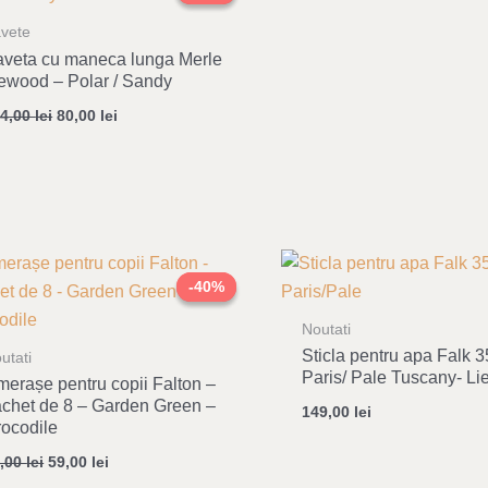
was:
is:
134,00 lei.
80,00 lei.
vete
veta cu maneca lunga Merle
ewood – Polar / Sandy
34,00
lei
80,00
lei
Original
Current
price
price
-40%
-40%
was:
is:
99,00 lei.
59,00 lei.
Noutati
Sticla pentru apa Falk 3
utati
Paris/ Pale Tuscany- L
erașe pentru copii Falton –
chet de 8 – Garden Green –
149,00
lei
ocodile
9,00
lei
59,00
lei