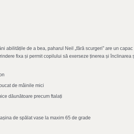
ni abilitățile de a bea, paharul Neil „fără scurgeri” are un capa
indere fixa și permit copilului să exerseze ținerea și înclinarea 
con
pucat de mâinile mici
ice dăunătoare precum ftalați
mașina de spălat vase la maxim 65 de grade