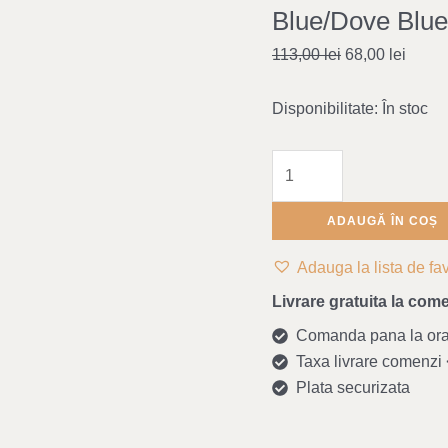
din
Blue/Dove Blue
silicon
113,00
lei
68,00
lei
Liewood
Mr
Disponibilitate:
În stoc
Bear
-
Whale
Blue/Dove
Blue
ADAUGĂ ÎN COȘ
Mix
Adauga la lista de fav
Livrare gratuita la come
Comanda pana la ora 1
Taxa livrare comenzi <
Plata securizata