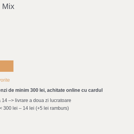
 Mix
orite
nzi de minim 300 lei, achitate online cu cardul
4 –> livrare a doua zi lucratoare
 300 lei – 14 lei (+5 lei ramburs)