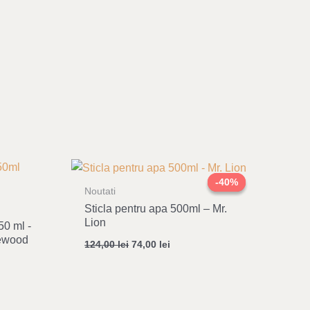
Original
Current
price
price
-40%
-40%
was:
is:
Noutati
124,00 lei.
74,00 lei.
Sticla pentru apa 500ml – Mr.
Lion
50 ml -
iewood
124,00
lei
74,00
lei