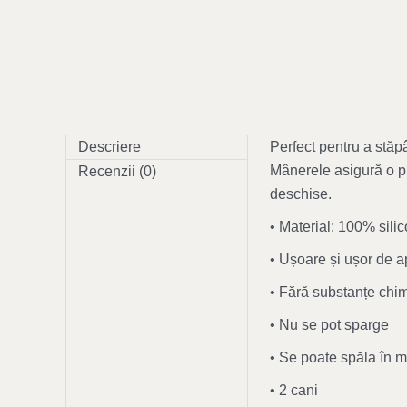
Descriere
Perfect pentru a stăpâ
Mânerele asigură o pr
Recenzii (0)
deschise.
• Material: 100% sili
• Ușoare și ușor de a
• Fără substanțe chim
• Nu se pot sparge
• Se poate spăla în 
• 2 cani