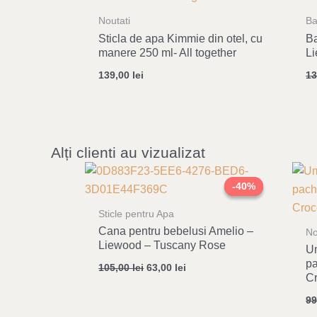
Noutati
Ba
Sticla de apa Kimmie din otel, cu
Ba
manere 250 ml- All together
Li
139,00
lei
1
Alți clienti au vizualizat
Original
Current
price
price
-40%
-40%
was:
is:
105,00 lei.
63,00 lei.
Sticle pentru Apa
Cana pentru bebelusi Amelio –
No
Liewood – Tuscany Rose
Um
pa
105,00
lei
63,00
lei
Cr
9