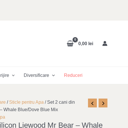
0,00
lei
rijire
Diversificare
Reduceri
nt
are
/
Sticle pentru Apa
/ Set 2 cani din
 – Whale Blue/Dove Blue Mix
Apa
silicon Liewood Mr Bear – Whale
lei.