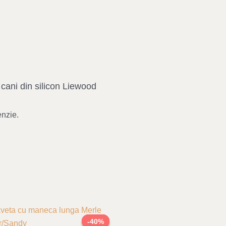
 cani din silicon Liewood
enzie.
Original
Current
price
price
-40%
-40%