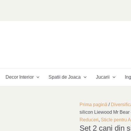
Decor Interior
Spatii de Joaca
Jucarii
Ing
Cantitate
Original
Curre
Prima pagină
/
Diversific
Set
price
price
silicon Liewood Mr Bear
2
was:
is:
Reduceri
,
Sticle pentru 
Set 2 cani din 
cani
113,00 lei.
68,00 