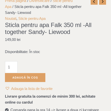
Cantitate
Prima pagină
/
Diversificare
/
Sticle pentru
Sticla
Apa
/ Sticla pentru apa Falk 350 ml -All together
pentru
Sandy- Liewood
apa
Noutati
,
Sticle pentru Apa
Sticla pentru apa Falk 350 ml -All
Falk
350
together Sandy- Liewood
ml
149,00
lei
-
All
Disponibilitate:
În stoc
together
Sandy-
Liewood
ADAUGĂ ÎN COȘ
Adauga la lista de favorite
Livrare gratuita la comenzi de minim 300 lei, achitate
online cu cardul
Comanda pana la ora 14 –> livrare a doua zi lucratoare