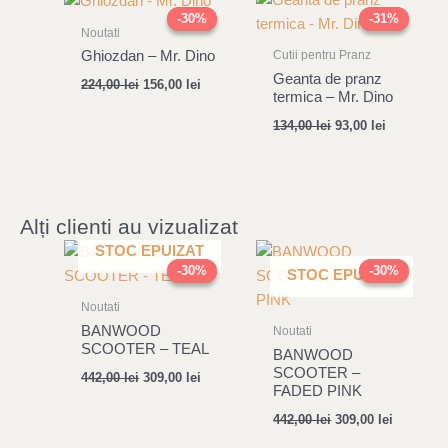
price
price
price
price
-30%
-30%
-31%
-31%
was:
is:
was:
is:
Noutati
224,00 lei.
156,00 lei.
134,00 lei.
93,00 lei.
Ghiozdan – Mr. Dino
Cutii pentru Pranz
Geanta de pranz
224,00
lei
156,00
lei
termica – Mr. Dino
134,00
lei
93,00
lei
Alți clienti au vizualizat
Original
Current
Original
Current
STOC EPUIZAT
price
price
price
price
-30%
-30%
-30%
-30%
STOC EPUIZAT
was:
is:
was:
is:
442,00 lei.
309,00 lei.
442,00 lei.
309,00 le
Noutati
BANWOOD
Noutati
SCOOTER – TEAL
BANWOOD
SCOOTER –
442,00
lei
309,00
lei
FADED PINK
442,00
lei
309,00
lei