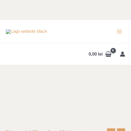
Skip
to
content
MAI
MEN
0,00
lei