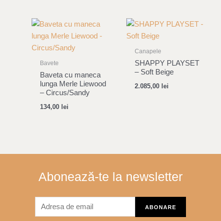
Canapele
SHAPPY PLAYSET
Bavete
– Soft Beige
Baveta cu maneca
lunga Merle Liewood
2.085,00
lei
– Circus/Sandy
134,00
lei
Abonează-te la newsletter