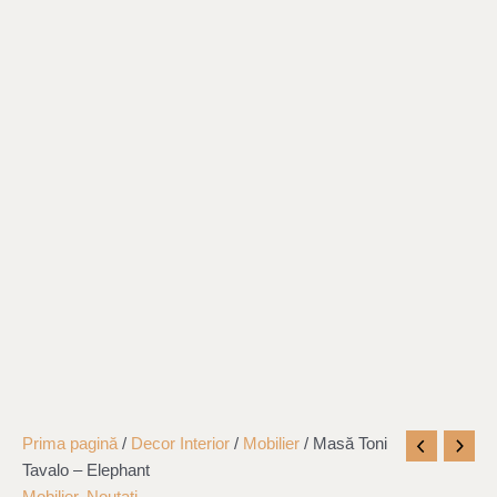
Cantitate
Prima pagină
/
Decor Interior
/
Mobilier
/ Masă Toni
Masă
Tavalo – Elephant
Toni
Mobilier
,
Noutati