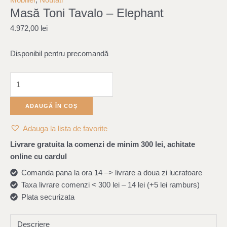
Masă Toni Tavalo – Elephant
Tavalo
-
4.972,00
lei
Elephant
Disponibil pentru precomandă
ADAUGĂ ÎN COȘ
Adauga la lista de favorite
Livrare gratuita la comenzi de minim 300 lei, achitate
online cu cardul
Comanda pana la ora 14 –> livrare a doua zi lucratoare
Taxa livrare comenzi < 300 lei – 14 lei (+5 lei ramburs)
Plata securizata
Descriere