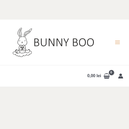
Skip
to
content
MAI
MEN
0,00
lei