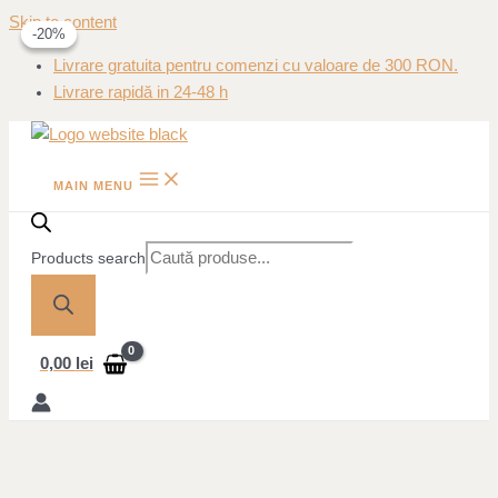
Skip to content
-20%
-20%
Livrare gratuita pentru comenzi cu valoare de 300 RON.
Livrare rapidă in 24-48 h
MAIN MENU
Products search
0,00
lei