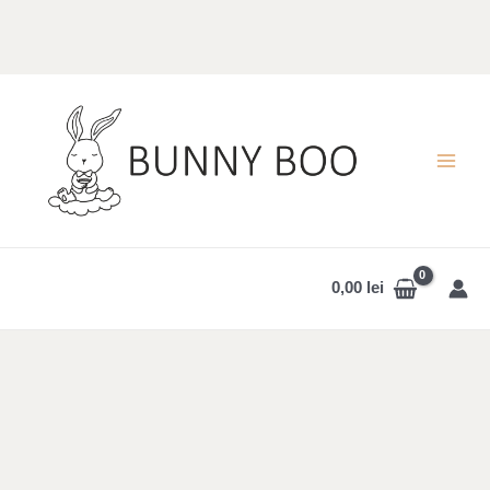
Skip
to
content
MAI
MEN
0,00
lei