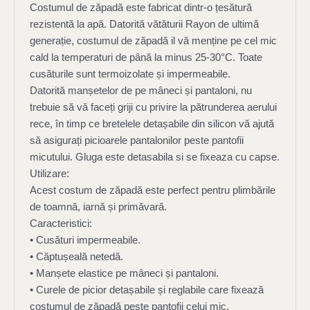
Costumul de zăpadă este fabricat dintr-o țesătură
rezistentă la apă. Datorită vătăturii Rayon de ultimă
generație, costumul de zăpadă il vă menține pe cel mic
cald la temperaturi de până la minus 25-30°С. Toate
cusăturile sunt termoizolate și impermeabile.
Datorită manșetelor de pe mâneci și pantaloni, nu
trebuie să vă faceți griji cu privire la pătrunderea aerului
rece, în timp ce bretelele detașabile din silicon vă ajută
să asigurați picioarele pantalonilor peste pantofii
micutului. Gluga este detasabila si se fixeaza cu capse.
Utilizare:
Acest costum de zăpadă este perfect pentru plimbările
de toamnă, iarnă și primăvară.
Caracteristici:
• Cusături impermeabile.
• Căptușeală netedă.
• Manșete elastice pe mâneci și pantaloni.
• Curele de picior detașabile și reglabile care fixează
costumul de zăpadă peste pantofii celui mic.