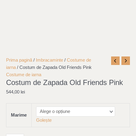
Cantitate
Prima pagină
/
Imbracaminte
/
Costume de
Costum
iarna
/ Costum de Zapada Old Friends Pink
de
Costume de iarna
Costum de Zapada Old Friends Pink
Zapada
Old
544,00
lei
Friends
Pink
Marime
Golește