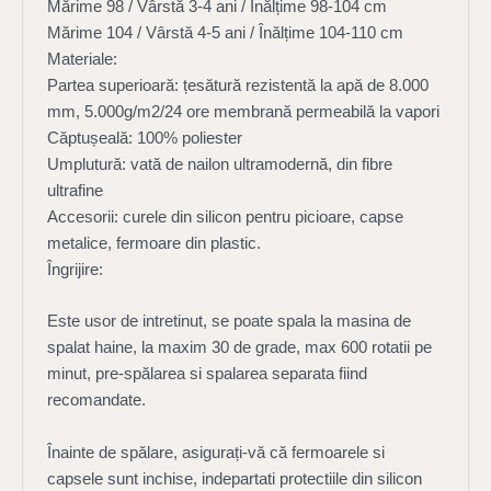
Mărime 98 / Vârstă 3-4 ani / Înălțime 98-104 cm
Mărime 104 / Vârstă 4-5 ani / Înălțime 104-110 cm
Materiale:
Partea superioară: țesătură rezistentă la apă de 8.000
mm,
5.000g/m2/24 ore membrană permeabilă la vapori
Căptușeală: 100% poliester
Umplutură: vată de nailon ultramodernă, din fibre
ultrafine
Accesorii: curele din silicon pentru picioare, capse
metalice, fermoare din plastic.
Îngrijire:
Este usor de intretinut, se poate spala la masina de
spalat haine, la maxim 30 de grade, max 600 rotatii pe
minut, pre-spălarea si spalarea separata fiind
recomandate.
Înainte de spălare, asigurați-vă că fermoarele si
capsele sunt inchise, indepartati protectiile din silicon