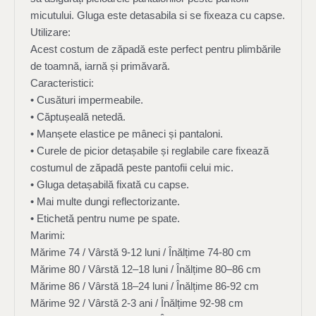
micutului. Gluga este detasabila si se fixeaza cu capse.
Utilizare:
Acest costum de zăpadă este perfect pentru plimbările
de toamnă, iarnă și primăvară.
Caracteristici:
• Cusături impermeabile.
• Căptușeală netedă.
• Manșete elastice pe mâneci și pantaloni.
• Curele de picior detașabile și reglabile care fixează
costumul de zăpadă peste pantofii celui mic.
• Gluga detașabilă fixată cu capse.
• Mai multe dungi reflectorizante.
• Etichetă pentru nume pe spate.
Marimi:
Mărime 74 / Vârstă 9-12 luni / Înălțime 74-80 cm
Mărime 80 / Vârstă 12–18 luni / Înălțime 80–86 cm
Mărime 86 / Vârstă 18–24 luni / Înălțime 86-92 cm
Mărime 92 / Vârstă 2-3 ani / Înălțime 92-98 cm