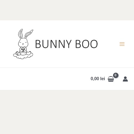
Skip
to
content
MAI
MEN
0,00
lei