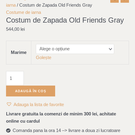
Costum
iarna
/ Costum de Zapada Old Friends Gray
de
Costume de iarna
Costum de Zapada Old Friends Gray
Zapada
Old
544,00
lei
Friends
Gray
Marime
Golește
ADAUGĂ ÎN COȘ
Adauga la lista de favorite
Livrare gratuita la comenzi de minim 300 lei, achitate
online cu cardul
Comanda pana la ora 14 –> livrare a doua zi lucratoare