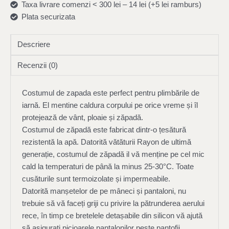
Taxa livrare comenzi < 300 lei – 14 lei (+5 lei ramburs)
Plata securizata
Descriere
Recenzii (0)
Costumul de zapada este perfect pentru plimbările de
iarnă. El mentine caldura corpului pe orice vreme și îl
protejează de vânt, ploaie și zăpadă.
Costumul de zăpadă este fabricat dintr-o țesătură
rezistentă la apă. Datorită vătăturii Rayon de ultimă
generație, costumul de zăpadă il vă menține pe cel mic
cald la temperaturi de până la minus 25-30°С. Toate
cusăturile sunt termoizolate și impermeabile.
Datorită manșetelor de pe mâneci și pantaloni, nu
trebuie să vă faceți griji cu privire la pătrunderea aerului
rece, în timp ce bretelele detașabile din silicon vă ajută
să asigurați picioarele pantalonilor peste pantofii