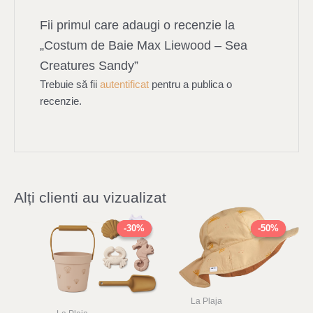
Fii primul care adaugi o recenzie la
„Costum de Baie Max Liewood – Sea
Creatures Sandy”
Trebuie să fii
autentificat
pentru a publica o
recenzie.
Alți clienti au vizualizat
Original
Current
Original
Current
price
price
price
price
-30%
-30%
-50%
-50%
was:
is:
was:
is:
232,00 lei.
162,00 lei.
138,00 lei.
69,00 lei.
La Plaja