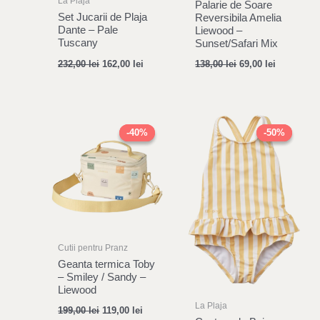
La Plaja
Palarie de Soare
Set Jucarii de Plaja
Reversibila Amelia
Dante – Pale
Liewood –
Tuscany
Sunset/Safari Mix
232,00
lei
162,00
lei
138,00
lei
69,00
lei
Original
Current
Original
Current
price
price
price
price
-40%
-40%
-50%
-50%
was:
is:
was:
is:
199,00 lei.
119,00 lei.
217,00 lei.
108,00 le
Cutii pentru Pranz
Geanta termica Toby
– Smiley / Sandy –
Liewood
La Plaja
199,00
lei
119,00
lei