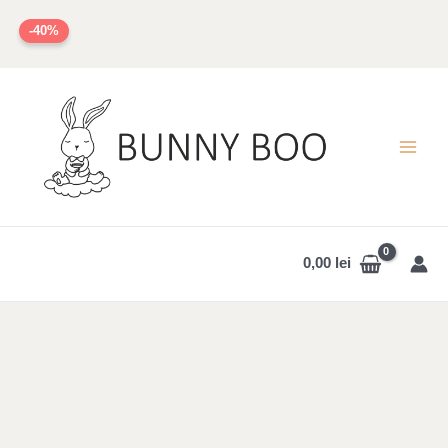
Skip
-40%
to
content
MAI
MEN
0,00
lei