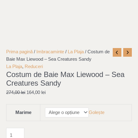
Cantitate
Original
Current
Prima pagină
/
Imbracaminte
/
La Plaja
/ Costum de
Costum
price
price
Baie Max Liewood – Sea Creatures Sandy
de
was:
is:
La Plaja
,
Reduceri
Costum de Baie Max Liewood – Sea
Baie
274,00 lei.
164,00 lei.
Max
Creatures Sandy
Liewood
274,00
lei
164,00
lei
-
Sea
Creatures
Marime
Golește
Sandy