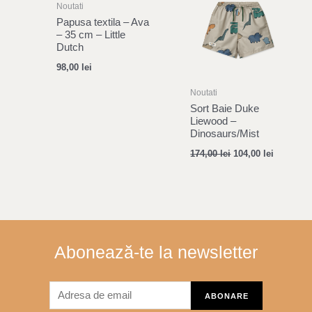
Noutati
Papusa textila – Ava
– 35 cm – Little
Dutch
98,00
lei
Noutati
Sort Baie Duke
Liewood –
Dinosaurs/Mist
174,00
lei
104,00
lei
Abonează-te la newsletter