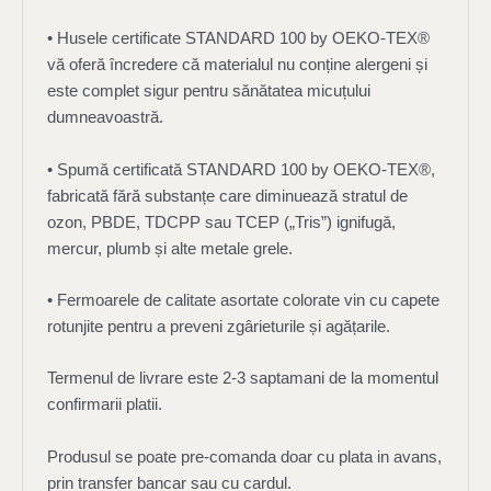
• Husele certificate STANDARD 100 by OEKO-TEX®
vă oferă încredere că materialul nu conține alergeni și
este complet sigur pentru sănătatea micuțului
dumneavoastră.
• Spumă certificată STANDARD 100 by OEKO-TEX®,
fabricată fără substanțe care diminuează stratul de
ozon, PBDE, TDCPP sau TCEP („Tris”) ignifugă,
mercur, plumb și alte metale grele.
• Fermoarele de calitate asortate colorate vin cu capete
rotunjite pentru a preveni zgârieturile și agățarile.
Termenul de livrare este 2-3 saptamani de la momentul
confirmarii platii.
Produsul se poate pre-comanda doar cu plata in avans,
prin transfer bancar sau cu cardul.