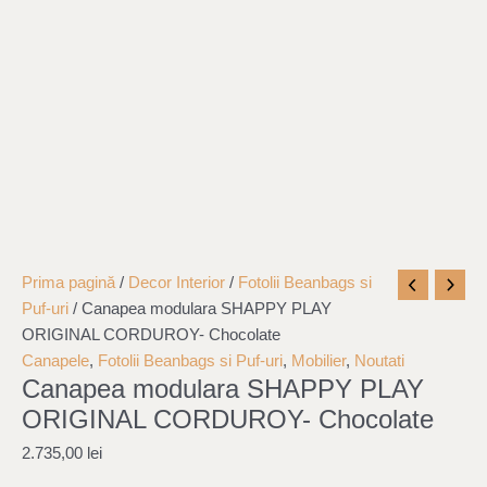
Cantitate
Prima pagină
/
Decor Interior
/
Fotolii Beanbags si
Canapea
Puf-uri
/ Canapea modulara SHAPPY PLAY
modulara
ORIGINAL CORDUROY- Chocolate
SHAPPY
Canapele
,
Fotolii Beanbags si Puf-uri
,
Mobilier
,
Noutati
Canapea modulara SHAPPY PLAY
PLAY
ORIGINAL
ORIGINAL CORDUROY- Chocolate
CORDUROY-
2.735,00
lei
Chocolate