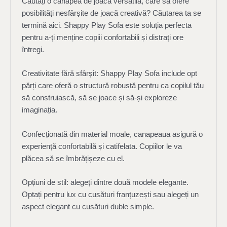
Căutați o canapea de joacă versatilă, care să ofere
posibilități nesfârșite de joacă creativă? Căutarea ta se
termină aici. Shappy Play Sofa este soluția perfecta
pentru a-ți menține copiii confortabili și distrați ore
întregi.
Creativitate fără sfârșit: Shappy Play Sofa include opt
părți care oferă o structură robustă pentru ca copilul tău
să construiască, să se joace și să-și exploreze
imaginația.
Confecționată din material moale, canapeaua asigură o
experiență confortabilă și catifelata. Copiilor le va
plăcea să se îmbrățișeze cu el.
Opțiuni de stil: alegeți dintre două modele elegante.
Optați pentru lux cu cusături franțuzești sau alegeți un
aspect elegant cu cusături duble simple.