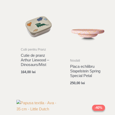
Cutii pentru Pranz
Cutie de pranz
Arthur Liewood –
Noutati
Dinosaurs/Mist
Placa echilibru
Stapelstein Spring
164,00
lei
Special Petal
250,00
lei
Original
Current
price
price
-40%
-40%
was:
is:
174,00 lei.
104,00 le