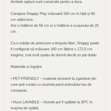
Ambele opțiuni sunt construite pentru a dura.
Canapea Shappy Play măsoară 160 cm în față și 80
cm adâncime.
Are o înălțime de 56 cm și o înălțime a scaunului de 25
cm.
Ca o soluție de petrecere a timpului liber, Shappy poate
fi configurat să măsoare 160 cm lățime x 172,5 cm
lungime, mai mult spațiu de dormit decât un pat dublu
Materiale și îngrijire
• PET-FRIENDLY – material rezistent la zgarieturi din
care poti curata cu usurinta parul animalului tau de
companie.
• Huse LAVABILE – Husele pot fi spălate la 30℃ în
mașina de spălat.