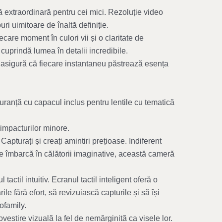
extraordinară pentru cei mici. Rezoluție video
i uimitoare de înaltă definiție.
are moment în culori vii și o claritate de
cuprindă lumea în detalii incredibile.
 asigură că fiecare instantaneu păstrează esența
guranță cu capacul inclus pentru lentile cu tematică
impacturilor minore.
pturați și creați amintiri prețioase. Indiferent
e îmbarcă în călătorii imaginative, această cameră
tactil intuitiv. Ecranul tactil inteligent oferă o
le fără efort, să revizuiască capturile și să își
ofamily.
ovestire vizuală la fel de nemărginită ca visele lor.