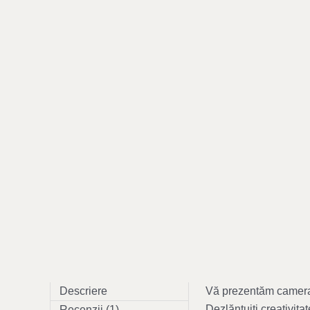
Descriere
Vă prezentăm camera p
Dezlănțuiți creativita
Recenzii (1)