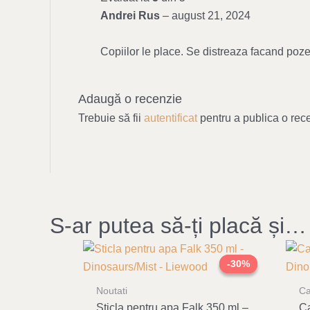
Andrei Rus
–
august 21, 2024
Copiilor le place. Se distreaza facand poze
Adaugă o recenzie
Trebuie să fii
autentificat
pentru a publica o rec
S-ar putea să-ți placă și…
Original
Current
price
price
-30%
-30%
was:
is:
149,00 lei.
104,00 lei.
Noutati
Ca
Sticla pentru apa Falk 350 ml –
Ca