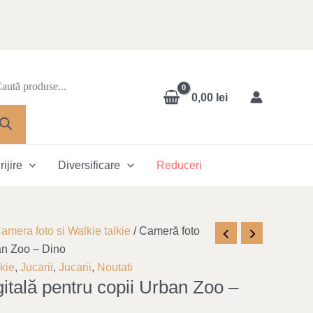
oducts
arch
0,00
lei
rijire
Diversificare
Reduceri
amera foto si Walkie talkie
/ Cameră foto
ban Zoo – Dino
kie
,
Jucarii
,
Jucarii
,
Noutati
itală pentru copii Urban Zoo –