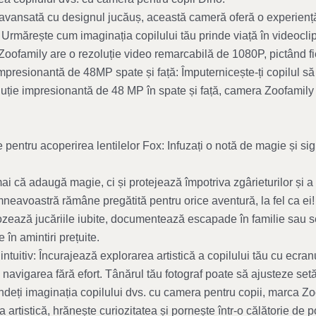
avansată cu designul jucăuș, această cameră oferă o experiență 
Urmărește cum imaginația copilului tău prinde viață în videoclipur
oofamily are o rezoluție video remarcabilă de 1080P, pictând fiec
mpresionantă de 48MP spate și față: Împuternicește-ți copilul să 
uție impresionantă de 48 MP în spate și față, camera Zoofamily
 pentru acoperirea lentilelor Fox: Infuzați o notă de magie și si
 că adaugă magie, ci și protejează împotriva zgârieturilor și a 
avoastră rămâne pregătită pentru orice aventură, la fel ca ei! Ca
pozează jucăriile iubite, documentează escapade în familie sau s
în amintiri prețuite.
 intuitiv: Încurajează explorarea artistică a copilului tău cu ecranul 
d navigarea fără efort. Tânărul tău fotograf poate să ajusteze setări
indeți imaginația copilului dvs. cu camera pentru copii, marca Zo
 artistică, hrănește curiozitatea și pornește într-o călătorie de p