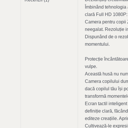
Îmbinând tehnologia 
clară Full HD 1080P: 
Camera pentru copii Z
neegalat. Rezoluție i
Dispunând de o rezol
momentului.
Protecție încântătoare
vulpe.
Această husă nu numai
Camera copilului dumne
dacă copilul tău își 
transformă momentele 
Ecran tactil inteligent
definiție clară, făcân
editeze creațiile. Apr
Cultivează-le expresia