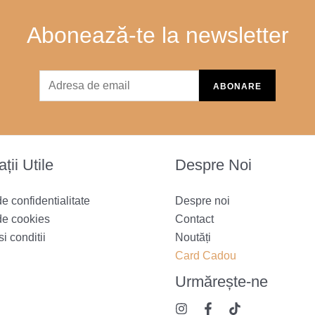
Abonează-te la newsletter
ții Utile
Despre Noi
de confidentialitate
Despre noi
de cookies
Contact
i conditii
Noutăți
Card Cadou
Urmărește
-ne