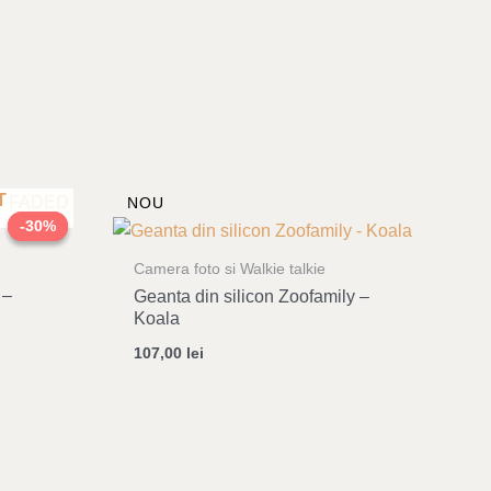
nt
T
NOU
-30%
-30%
 lei.
Camera foto si Walkie talkie
 –
Geanta din silicon Zoofamily –
Koala
107,00
lei