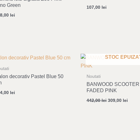
ino Green
107,00
lei
88,00
lei
Original
Curre
STOC EPUIZA
price
price
was:
is:
utati
442,00 lei.
309,00
lon decorativ Pastel Blue 50
Noutati
m
BANWOOD SCOOTER
FADED PINK
14,00
lei
442,00
lei
309,00
lei