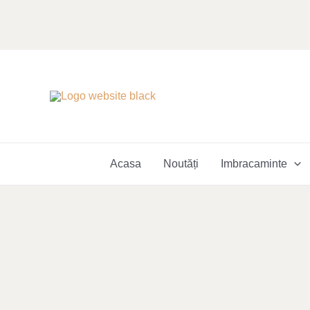
Skip
to
content
Acasa
Noutăți
Imbracaminte