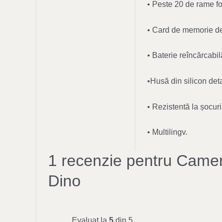
• Peste 20 de rame f
• Card de memorie de 
• Baterie reîncărcabi
•Husă din silicon det
• Rezistentă la șocuri
• Multilingv.
1 recenzie pentru
Cameră
Dino
Evaluat la
5
din 5