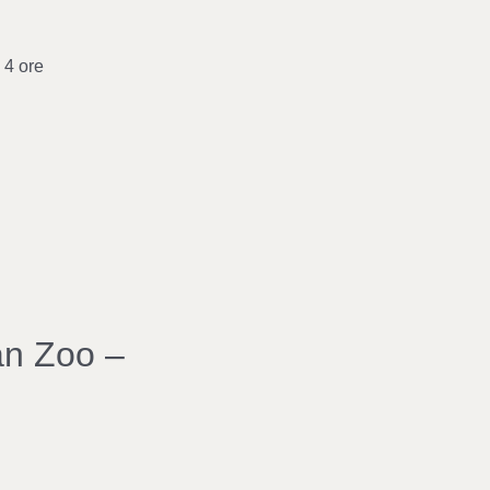
 4 ore
an Zoo –