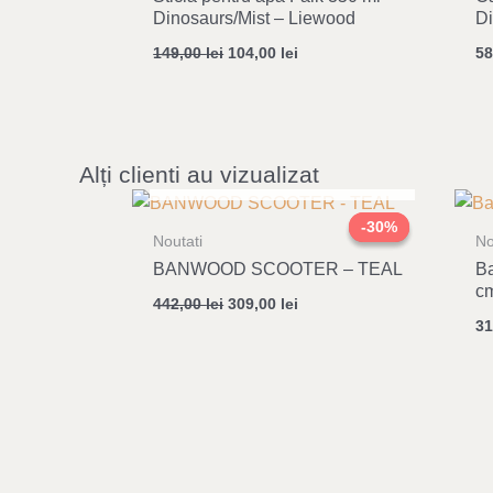
Dinosaurs/Mist – Liewood
D
149,00
lei
104,00
lei
5
Alți clienti au vizualizat
STOC EPUIZAT
Original
Current
price
price
-30%
-30%
was:
is:
Noutati
No
442,00 lei.
309,00 lei.
BANWOOD SCOOTER – TEAL
Ba
c
442,00
lei
309,00
lei
3