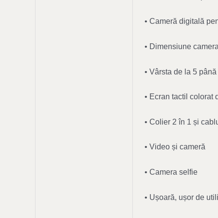
• Cameră digitală pen
• Dimensiune camera 
• Vârsta de la 5 până
• Ecran tactil colorat
• Colier 2 în 1 și cab
• Video și cameră
• Camera selfie
• Ușoară, ușor de util