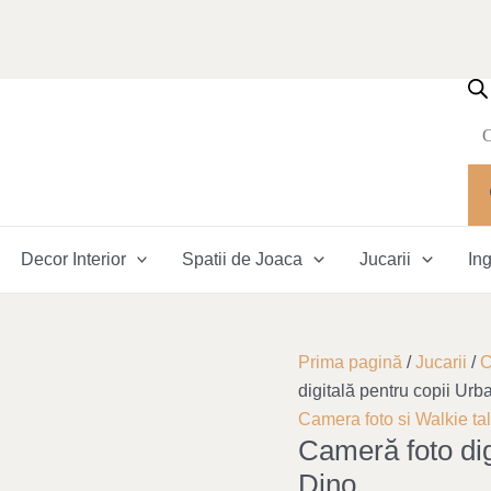
Pr
se
Decor Interior
Spatii de Joaca
Jucarii
Ing
Prima pagină
/
Jucarii
/
C
digitală pentru copii Ur
Camera foto si Walkie tal
Cameră foto dig
Dino