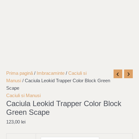
Cantitate
Prima pagină
/
Imbracaminte
/
Caciuli si
Caciula
Manusi
/ Caciula Leokid Trapper Color Block Green
Leokid
Scape
Trapper
Caciuli si Manusi
Caciula Leokid Trapper Color Block
Color
Block
Green Scape
Green
123,00
lei
Scape