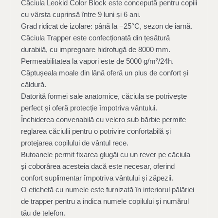
Căciula Leokid Color Block este concepută pentru copiii
cu vârsta cuprinsă între 9 luni și 6 ani.
Grad ridicat de izolare: până la −25°С, sezon de iarnă.
Căciula Trapper este confecționată din țesătură
durabilă, cu impregnare hidrofugă de 8000 mm.
Permeabilitatea la vapori este de 5000 g/m²/24h.
Căptușeala moale din lână oferă un plus de confort și
căldură.
Datorită formei sale anatomice, căciula se potrivește
perfect și oferă protecție împotriva vântului.
Închiderea convenabilă cu velcro sub bărbie permite
reglarea căciulii pentru o potrivire confortabilă și
protejarea copilului de vântul rece.
Butoanele permit fixarea glugăi cu un rever pe căciula
și coborârea acesteia dacă este necesar, oferind
confort suplimentar împotriva vântului și zăpezii.
O etichetă cu numele este furnizată în interiorul pălăriei
de trapper pentru a indica numele copilului și numărul
tău de telefon.