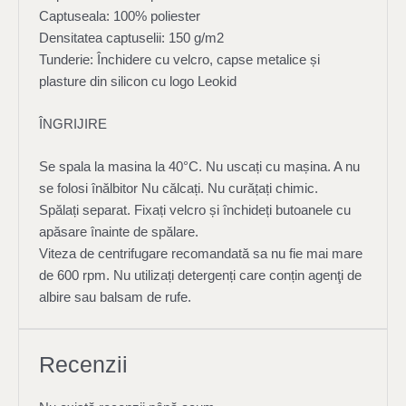
Captuseala: 100% poliester
Densitatea captuselii: 150 g/m2
Tunderie: Închidere cu velcro, capse metalice și
plasture din silicon cu logo Leokid
ÎNGRIJIRE
Se spala la masina la 40°C. Nu uscați cu mașina. A nu
se folosi înălbitor Nu călcați. Nu curățați chimic.
Spălați separat. Fixați velcro și închideți butoanele cu
apăsare înainte de spălare.
Viteza de centrifugare recomandată sa nu fie mai mare
de 600 rpm. Nu utilizați detergenți care conțin agenţi de
albire sau balsam de rufe.
Recenzii