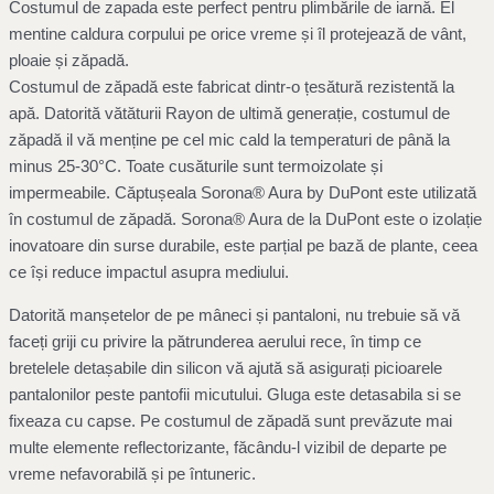
Costumul de zapada este perfect pentru plimbările de iarnă. El
mentine caldura corpului pe orice vreme și îl protejează de vânt,
ploaie și zăpadă.
Costumul de zăpadă este fabricat dintr-o țesătură rezistentă la
apă. Datorită vătăturii Rayon de ultimă generație, costumul de
zăpadă il vă menține pe cel mic cald la temperaturi de până la
minus 25-30°С. Toate cusăturile sunt termoizolate și
impermeabile. Căptușeala Sorona® Aura by DuPont este utilizată
în costumul de zăpadă. Sorona® Aura de la DuPont este o izolație
inovatoare din surse durabile, este parțial pe bază de plante, ceea
ce își reduce impactul asupra mediului.
Datorită manșetelor de pe mâneci și pantaloni, nu trebuie să vă
faceți griji cu privire la pătrunderea aerului rece, în timp ce
bretelele detașabile din silicon vă ajută să asigurați picioarele
pantalonilor peste pantofii micutului. Gluga este detasabila si se
fixeaza cu capse. Pe costumul de zăpadă sunt prevăzute mai
multe elemente reflectorizante, făcându-l vizibil de departe pe
vreme nefavorabilă și pe întuneric.