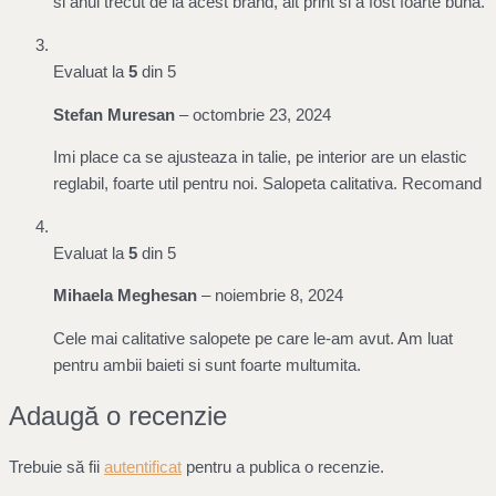
si anul trecut de la acest brand, alt print si a fost foarte buna.
Evaluat la
5
din 5
Stefan Muresan
–
octombrie 23, 2024
Imi place ca se ajusteaza in talie, pe interior are un elastic
reglabil, foarte util pentru noi. Salopeta calitativa. Recomand
Evaluat la
5
din 5
Mihaela Meghesan
–
noiembrie 8, 2024
Cele mai calitative salopete pe care le-am avut. Am luat
pentru ambii baieti si sunt foarte multumita.
Adaugă o recenzie
Trebuie să fii
autentificat
pentru a publica o recenzie.