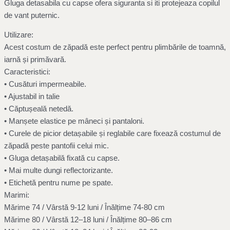
Gluga detasabila cu capse ofera siguranta si iti protejeaza copilul
de vant puternic.
Utilizare:
Acest costum de zăpadă este perfect pentru plimbările de toamnă,
iarnă și primăvară.
Caracteristici:
• Cusături impermeabile.
• Ajustabil in talie
• Căptușeală netedă.
• Manșete elastice pe mâneci și pantaloni.
• Curele de picior detașabile și reglabile care fixează costumul de
zăpadă peste pantofii celui mic.
• Gluga detașabilă fixată cu capse.
• Mai multe dungi reflectorizante.
• Etichetă pentru nume pe spate.
Marimi:
Mărime 74 / Vârstă 9-12 luni / Înălțime 74-80 cm
Mărime 80 / Vârstă 12–18 luni / Înălțime 80–86 cm