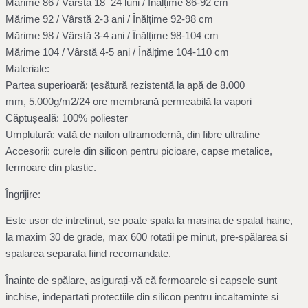
Mărime 86 / Vârstă 18–24 luni / Înălțime 86-92 cm
Mărime 92 / Vârstă 2-3 ani / Înălțime 92-98 cm
Mărime 98 / Vârstă 3-4 ani / Înălțime 98-104 cm
Mărime 104 / Vârstă 4-5 ani / Înălțime 104-110 cm
Materiale:
Partea superioară: țesătură rezistentă la apă de 8.000
mm,
5.000g/m2/24 ore membrană permeabilă la vapori
Căptușeală: 100% poliester
Umplutură: vată de nailon ultramodernă, din fibre ultrafine
Accesorii: curele din silicon pentru picioare, capse metalice,
fermoare din plastic.
Îngrijire:
Este usor de intretinut, se poate spala la masina de spalat haine,
la maxim 30 de grade, max 600 rotatii pe minut, pre-spălarea si
spalarea separata fiind recomandate.
Înainte de spălare, asigurați-vă că fermoarele si capsele sunt
inchise, indepartati protectiile din silicon pentru incaltaminte si