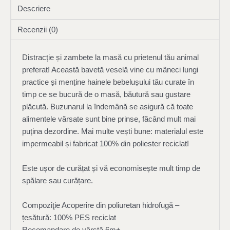
Descriere
Recenzii (0)
Distracție și zambete la masă cu prietenul tău animal
preferat! Această bavetă veselă vine cu mâneci lungi
practice și menține hainele bebelușului tău curate în
timp ce se bucură de o masă, băutură sau gustare
plăcută. Buzunarul la îndemână se asigură că toate
alimentele vărsate sunt bine prinse, făcând mult mai
puțina dezordine. Mai multe vești bune: materialul este
impermeabil și fabricat 100% din poliester reciclat!
Este ușor de curățat și vă economisește mult timp de
spălare sau curățare.
Compoziţie Acoperire din poliuretan hidrofugă –
țesătură: 100% PES reciclat