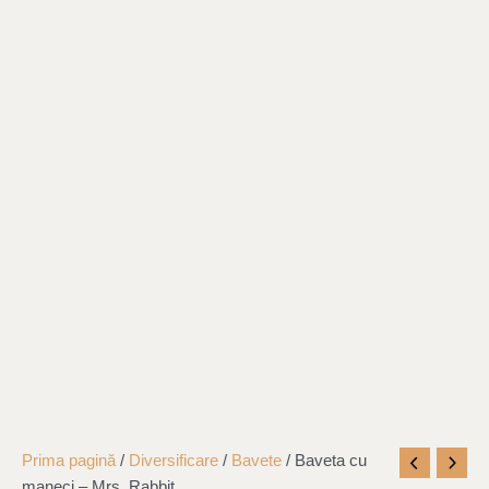
Cantitate
Original
Current
Prima pagină
/
Diversificare
/
Bavete
/ Baveta cu
Baveta
price
price
maneci – Mrs. Rabbit