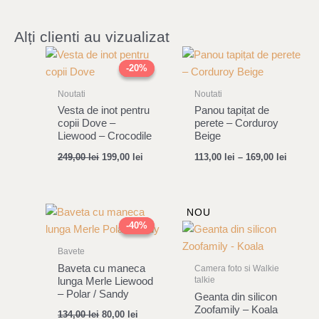
Alți clienti au vizualizat
Original
Current
price
price
-20%
-20%
was:
is:
249,00 lei.
199,00 lei.
Noutati
Noutati
Vesta de inot pentru
Panou tapițat de
copii Dove –
perete – Corduroy
Liewood – Crocodile
Beige
249,00
lei
199,00
lei
113,00
lei
–
169,00
lei
Original
Current
NOU
price
price
-40%
-40%
was:
is:
134,00 lei.
80,00 lei.
Bavete
Baveta cu maneca
Camera foto si Walkie
talkie
lunga Merle Liewood
– Polar / Sandy
Geanta din silicon
Zoofamily – Koala
134,00
lei
80,00
lei