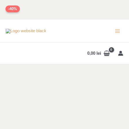
Skip
-40%
to
content
MAI
MEN
0,00
lei