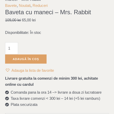
cu
was:
is:
Bavete
,
Noutati
,
Reduceri
Baveta cu maneci – Mrs. Rabbit
maneci
109,00 lei.
65,00 lei.
-
109,00
lei
65,00
lei
Mrs.
Rabbit
Disponibilitate:
În stoc
ADAUGĂ ÎN COȘ
Adauga la lista de favorite
Livrare gratuita la comenzi de minim 300 lei, achitate
online cu cardul
Comanda pana la ora 14 –> livrare a doua zi lucratoare
Taxa livrare comenzi < 300 lei – 14 lei (+5 lei ramburs)
Plata securizata