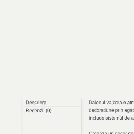
Descriere
Balonul va crea o atm
decoratiune prin agat
Recenzii (0)
include sistemul de a
Creeaza un decor de p