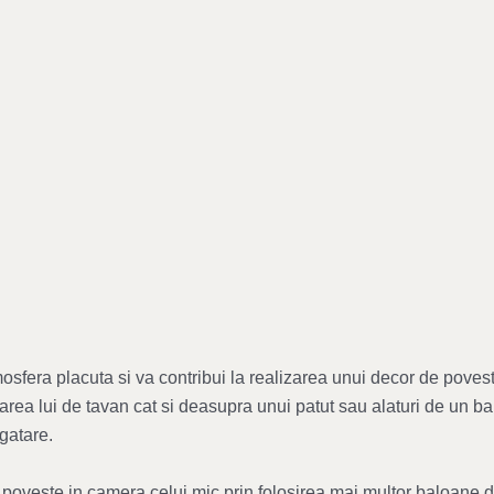
osfera placuta si va contribui la realizarea unui decor de povest
area lui de tavan cat si deasupra unui patut sau alaturi de un bal
gatare.
oveste in camera celui mic prin folosirea mai multor baloane de 