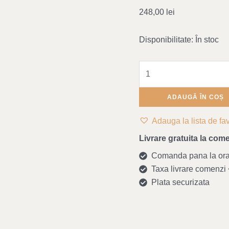
Lila
248,00
lei
33
cm
Disponibilitate:
În stoc
ADAUGĂ ÎN COȘ
Adauga la lista de fav
Livrare gratuita la come
Comanda pana la ora 1
Taxa livrare comenzi <
Plata securizata