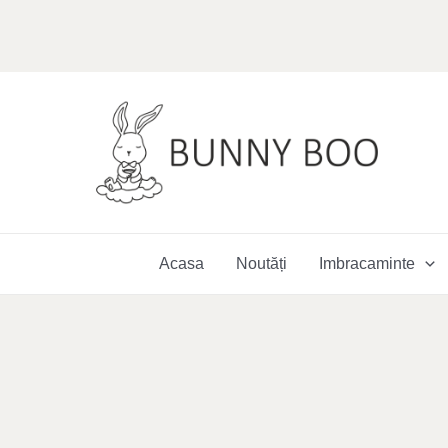
Skip
to
content
Acasa
Noutăți
Imbracaminte