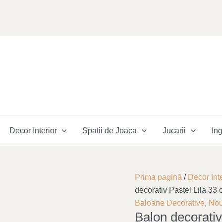
Decor Interior
Spatii de Joaca
Jucarii
Ing
Cantitate
Prima pagină
/
Decor Inte
Balon
decorativ Pastel Lila 33
decorativ
Baloane Decorative
,
Nou
Balon decorativ
Pastel