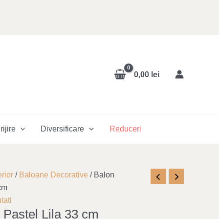
0,00
lei
rijire
Diversificare
Reduceri
rior
/
Baloane Decorative
/ Balon
 cm
tati
 Pastel Lila 33 cm