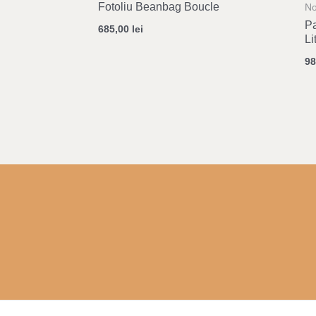
Fotoliu Beanbag Boucle
No
Pa
685,00
lei
Li
9