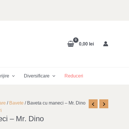
0,00
lei
rijire
Diversificare
Reduceri
nt
are
/
Bavete
/ Baveta cu maneci – Mr. Dino
i
ci – Mr. Dino
lei.