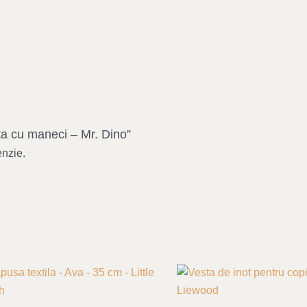
ta cu maneci – Mr. Dino”
enzie.
Original
Curre
price
price
was:
is:
249,00 lei.
199,00