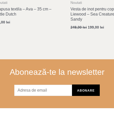
utati
Noutati
pusa textila – Ava – 35 cm –
Vesta de inot pentru cop
ttle Dutch
Liewood – Sea Creature
Sandy
8,00
lei
249,00
lei
199,00
lei
Abonează-te la newsletter