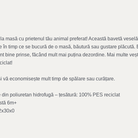
 la masă cu prietenul tău animal preferat! Această bavetă veselă
e în timp ce se bucură de o masă, băutură sau gustare plăcută.
nt bine prinse, făcând mult mai puțina dezordine. Mai multe veșt
iclat!
și vă economisește mult timp de spălare sau curățare.
 din poliuretan hidrofugă – țesătură: 100% PES reciclat
stă 6m+
42x30x0