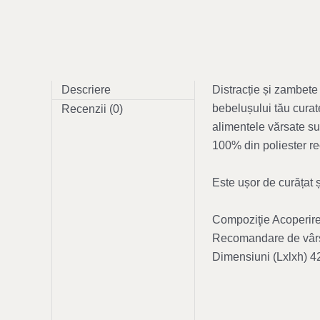
Descriere
Distracție și zambete
bebelușului tău curat
Recenzii (0)
alimentele vărsate su
100% din poliester rec
Este ușor de curățat 
Compoziţie Acoperire
Recomandare de vâr
Dimensiuni (Lxlxh) 