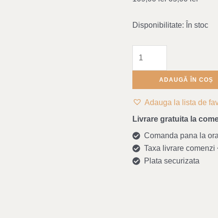
-
Mr.
Disponibilitate:
În stoc
Dino
ADAUGĂ ÎN COȘ
Adauga la lista de fav
Livrare gratuita la come
Comanda pana la ora 1
Taxa livrare comenzi <
Plata securizata