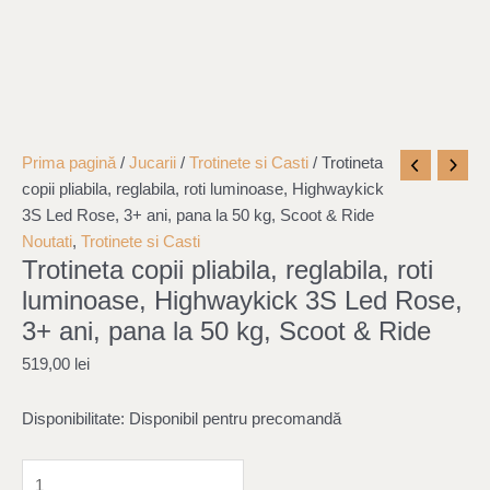
Cantitate
Prima pagină
/
Jucarii
/
Trotinete si Casti
/ Trotineta
Trotineta
copii pliabila, reglabila, roti luminoase, Highwaykick
copii
3S Led Rose, 3+ ani, pana la 50 kg, Scoot & Ride
pliabila,
Noutati
,
Trotinete si Casti
Trotineta copii pliabila, reglabila, roti
reglabila,
roti
luminoase, Highwaykick 3S Led Rose,
luminoase,
3+ ani, pana la 50 kg, Scoot & Ride
Highwaykick
519,00
lei
3S
Led
Disponibilitate:
Disponibil pentru precomandă
Rose,
3+
ani,