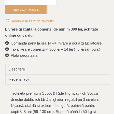
pana
la
ADAUGĂ ÎN COȘ
50
Adauga la lista de favorite
kg,
Scoot
Livrare gratuita la comenzi de minim 300 lei, achitate
&
online cu cardul
Ride
Comanda pana la ora 14 –> livrare a doua zi lucratoare
Taxa livrare comenzi < 300 lei – 14 lei (+5 lei ramburs)
Plata securizata
Descriere
Recenzii (0)
Trotinetă premium Scoot & Ride Highwaykick 3S, cu
direcție dublă, roți LED și ghidon reglabil pe 3 niveluri.
Ușoară, stabilă și extrem de sigură, potrivită pentru
copii 3–8 ani (96–130 cm). Suportă până la 50 kg și